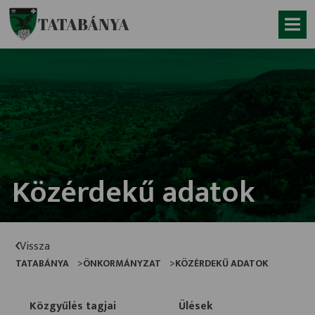
Ugrás a fő tartalomhoz
TATABÁNYA
Közérdekű adatok
Vissza
TATABÁNYA
ÖNKORMÁNYZAT
KÖZÉRDEKŰ ADATOK
Közgyűlés tagjai
Ülések