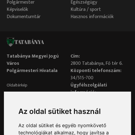
Polgármester
Egészségügy
Képviselők
Kultúra / sport
Dokumentumtár
Hasznos információk
TATABÁNYA
Tatabánya Megyei Jogú
Cím:
Város
2800 Tatabánya, Fő tér 6.
Polgármesteri Hivatala
Központi telefonszám:
34/515-700
Ügyfélszolgálati
Oldaltérkép
információ:
34/515-730
Impresszum
Véleményvonal:
Az oldal sütiket használ
34/515-799
Adatvédelem
Az oldal sütiket és egyéb nyomkövető
Adatvédelmi tisztviselő elérhetősége:
technológiákat alkalmaz, hogy javítsa a
adatvedelem@ph.tatabanya.hu