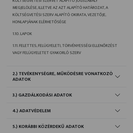
KÖLTSÉGVETÉSI SZERVET ALAPÍTÓ JOGSZABÁLY
MEGJELÖLÉSE, ILLETVE AZ AZT ALAPÍTÓ HATÁROZAT, A
KÖLTSÉGVETÉSI SZERV ALAPÍTÓ OKIRATA, VEZETŐJE,
HONLAPJÁNAK ELÉRHETŐSÉGE
1.10. LAPOK
1.11. FELETTES, FELÜGYELETI, TÖRVÉNYESSÉGI ELLENŐRZÉST
VAGY FELÜGYELETET GYAKORLÓ SZERV
2.) TEVÉKENYSÉGRE, MŰKÖDÉSRE VONATKOZÓ
ADATOK
3.) GAZDÁLKODÁSI ADATOK
4.) ADATVÉDELEM
5.) KORÁBBI KÖZÉRDEKŰ ADATOK