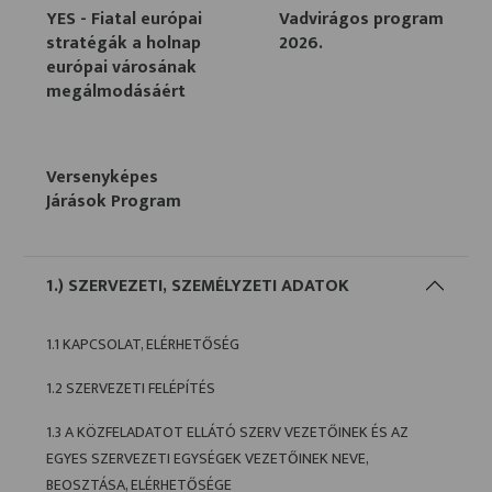
YES - Fiatal európai
Vadvirágos program
stratégák a holnap
2026.
európai városának
megálmodásáért
Versenyképes
Járások Program
1.) SZERVEZETI, SZEMÉLYZETI ADATOK
1.1 KAPCSOLAT, ELÉRHETŐSÉG
1.2 SZERVEZETI FELÉPÍTÉS
1.3 A KÖZFELADATOT ELLÁTÓ SZERV VEZETŐINEK ÉS AZ
EGYES SZERVEZETI EGYSÉGEK VEZETŐINEK NEVE,
BEOSZTÁSA, ELÉRHETŐSÉGE