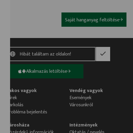
Saját hanganyag feltöltése
Alkalmazás letöltése
Lakos vagyok
Vendég vagyok
Hírek
Események
Parkolás
Városunkról
Probléma bejelentés
Városháza
Intézmények
Közérdekű információk
Oktatás / nevelés