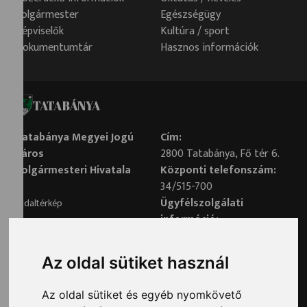
Polgármester
Egészségügy
Képviselők
Kultúra / sport
Dokumentumtár
Hasznos információk
TATABÁNYA
Tatabánya Megyei Jogú
Cím:
Város
2800 Tatabánya, Fő tér 6.
Polgármesteri Hivatala
Központi telefonszám:
34/515-700
Ügyfélszolgálati
Oldaltérkép
információ:
34/515-730
Impresszum
Véleményvonal:
Az oldal sütiket használ
34/515-799
Adatvédelem
Az oldal sütiket és egyéb nyomkövető
Adatvédelmi tisztviselő elérhetősége: