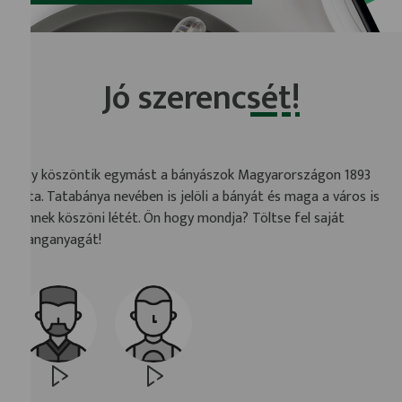
Jó szerencsét!
Így köszöntik egymást a bányászok Magyarországon 1893
óta. Tatabánya nevében is jelöli a bányát és maga a város is
ennek köszöni létét. Ön hogy mondja? Töltse fel saját
hanganyagát!