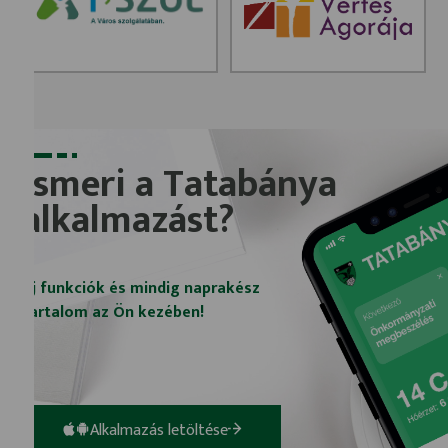
Ismeri a Tatabánya
alkalmazást?
Új funkciók és mindig naprakész
tartalom az Ön kezében!
Alkalmazás letöltése