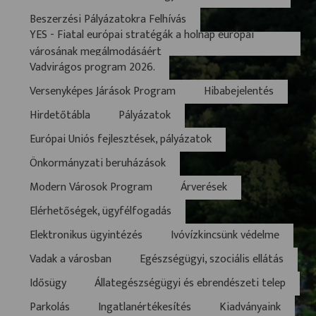
Beszerzési Pályázatokra Felhívás
YES - Fiatal európai stratégák a holnap európai
városának megálmodásáért
Vadvirágos program 2026.
Versenyképes Járások Program
Hibabejelentés
Hirdetőtábla
Pályázatok
Európai Uniós fejlesztések, pályázatok
Önkormányzati beruházások
Modern Városok Program
Árverések
Elérhetőségek, ügyfélfogadás
Elektronikus ügyintézés
Ivóvízkincsünk védelme
Vadak a városban
Egészségügyi, szociális ellátás
Idősügy
Állategészségügyi és ebrendészeti telep
Parkolás
Ingatlanértékesítés
Kiadványaink