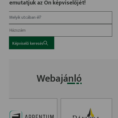
Bemutatjuk az Ön képviselőjét!
Melyik utcában él?
Képviselő keresés
Webajánló