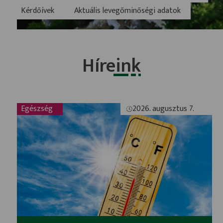
Kérdőívek
Aktuális levegőminőségi adatok
Híreink
Egészség
2026. augusztus 7.