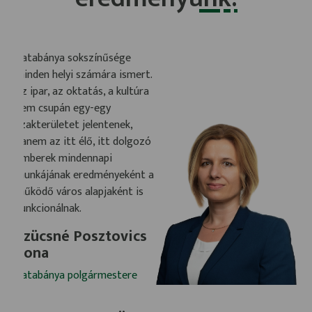
Tatabánya sokszínűsége
minden helyi számára ismert.
Az ipar, az oktatás, a kultúra
nem csupán egy-egy
szakterületet jelentenek,
hanem az itt élő, itt dolgozó
emberek mindennapi
munkájának eredményeként a
működő város alapjaként is
funkcionálnak.
Szücsné Posztovics
Ilona
Tatabánya polgármestere