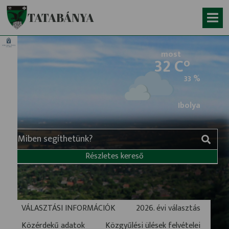
Ugrás a fő tartalomhoz
TATABÁNYA
most
32 C°
33 %
hőmérsék
Ibolya
Részletes kereső
VÁLASZTÁSI INFORMÁCIÓK
2026. évi választás
Közérdekű adatok
Közgyűlési ülések felvételei