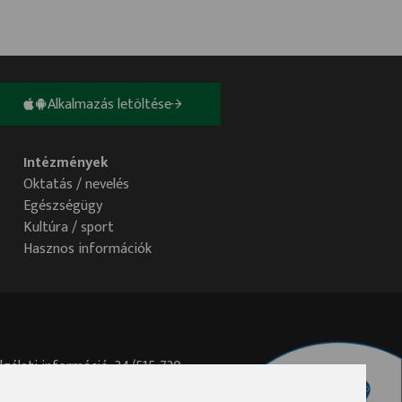
Alkalmazás letöltése
Intézmények
Oktatás / nevelés
Egészségügy
Kultúra / sport
Hasznos információk
lgálati információ: 34/515-730