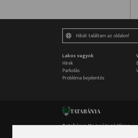
Lakos vagyok
Hírek
Parkolás
Probléma bejelentés
TATABÁNYA
Tatabánya Megyei Jogú Város
Polgármesteri Hivatala