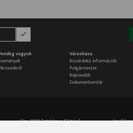
Vendég vagyok
Városháza
Események
Közérdekű információk
Városunkról
Polgármester
Képviselők
Dokumentumtár
Cím: 2800 Tatabánya, Fő tér 6.
Ügyfélszo
Központi telefonszám: 34/515-700