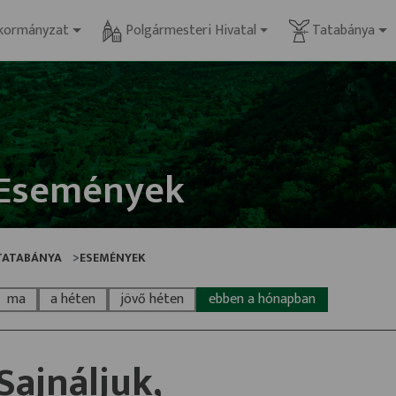
kormányzat
Polgármesteri Hivatal
Tatabánya
Események
TATABÁNYA
ESEMÉNYEK
ma
a héten
jövő héten
ebben a hónapban
Sajnáljuk,