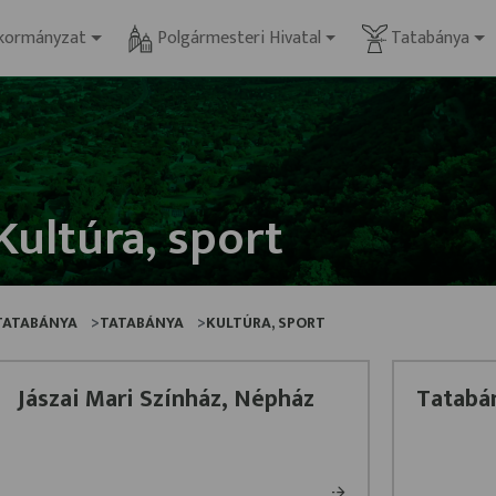
kormányzat
Polgármesteri Hivatal
Tatabánya
Kultúra, sport
TATABÁNYA
TATABÁNYA
KULTÚRA, SPORT
Jászai Mari Színház, Népház
Tatabá