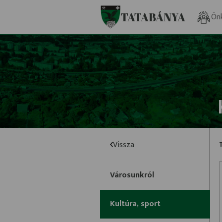
Ugrás a fő tartalomhoz
TATABÁNYA
Ön
Vissza
Városunkról
Kultúra, sport