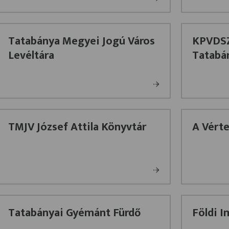
Tatabánya Megyei Jogú Város
KPVDSZ
Levéltára
Tatabá
TMJV József Attila Könyvtár
A Vérte
Tatabányai Gyémánt Fürdő
Földi I