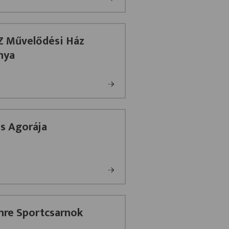
 Művelődési Ház
nya
s Agorája
mre Sportcsarnok