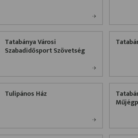
Tatabánya Városi
Tatabán
Szabadidősport Szövetség
Tulipános Ház
Tatabá
Műjégp