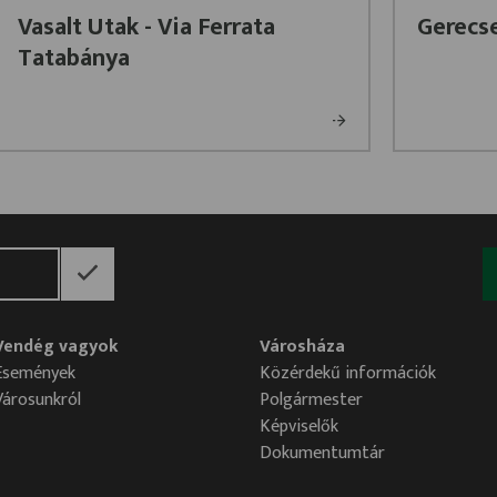
Vasalt Utak - Via Ferrata
Gerecs
Tatabánya
Vendég vagyok
Városháza
Események
Közérdekű információk
Városunkról
Polgármester
Képviselők
Dokumentumtár