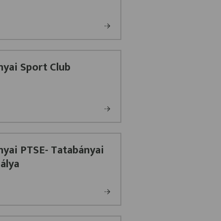
yai Sport Club
nyai PTSE- Tatabányai
álya