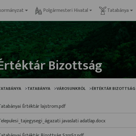
kormányzat
Polgármesteri Hivatal
Tatabánya
Értéktár Bizottság
TATABÁNYA
TATABÁNYA
VÁROSUNKRÓL
ÉRTÉKTÁR BIZOTTSÁG
Tatabányai Értéktár lajstrom.pdf
Telepulesi_tajegysegi_ágazati javaslati adatlap.docx
Tatabányai Értéktár Bizottság SzmSz.pdf