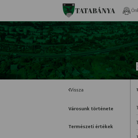
Ugrás a fő tartalomhoz
TATABÁNYA
Ön
Vissza
Városunk története
Természeti értékek