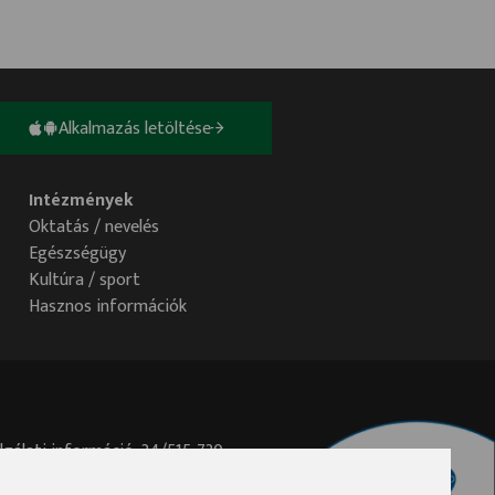
Alkalmazás letöltése
Intézmények
Oktatás / nevelés
Egészségügy
Kultúra / sport
Hasznos információk
lgálati információ: 34/515-730