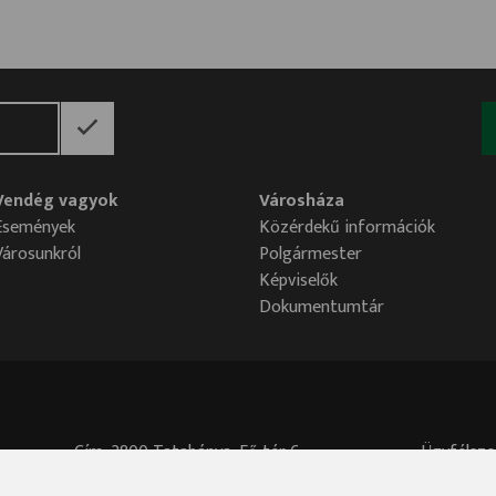
Vendég vagyok
Városháza
Események
Közérdekű információk
Városunkról
Polgármester
Képviselők
Dokumentumtár
Cím: 2800 Tatabánya, Fő tér 6.
Ügyfélszo
Központi telefonszám: 34/515-700