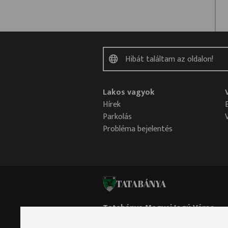
Lakos vagyok
Hírek
Parkolás
Probléma bejelentés
TATABÁNYA
Tatabánya Megyei Jogú Város
Polgármesteri Hivatala