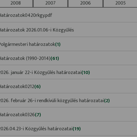
2008
2007
2006
2005
Határozatok0420rkgy.pdf
Határozatok 2026.01.06-i Közgyűlés
Polgármesteri határozatok
(1)
Határozatok (1990-2014)
(61)
2026. január 22-i Közgyűlés határozatai
(10)
Határozatok0212
(6)
2026. február 26-i rendkívüli közgyűlés határozatai
(2)
Határozatok0326
(7)
2026.04.23-i Közgyűlés határozatai
(19)