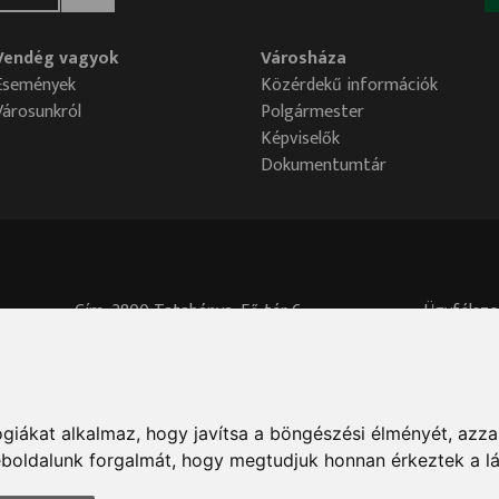
Vendég vagyok
Városháza
Események
Közérdekű információk
Városunkról
Polgármester
Képviselők
Dokumentumtár
Cím: 2800 Tatabánya, Fő tér 6.
Ügyfélszo
Központi telefonszám: 34/515-700
Akadálymentesítési nyilatkozat
Adatvédelmi tisztviselő elérhetősége:
adatved
giákat alkalmaz, hogy javítsa a böngészési élményét, azza
weboldalunk forgalmát, hogy megtudjuk honnan érkeztek a l