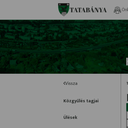
Ugrás a fő tartalomhoz
TATABÁNYA
Ön
Vissza
Közgyűlés tagjai
Ülések