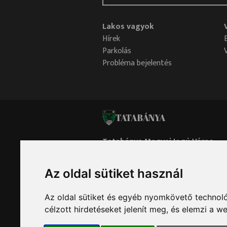
Lakos vagyok
Hírek
Parkolás
Probléma bejelentés
TATABÁNYA
Tatabánya Megyei Jogú Város
Polgármesteri Hivatala
Az oldal sütiket használ
Oldaltérkép
Impresszum
Adatvédelem
Sütik
Minden jog fenntartva © 2026 Tatabánya
Az oldal sütiket és egyéb nyomkövető technoló
célzott hirdetéseket jelenít meg, és elemzi a 