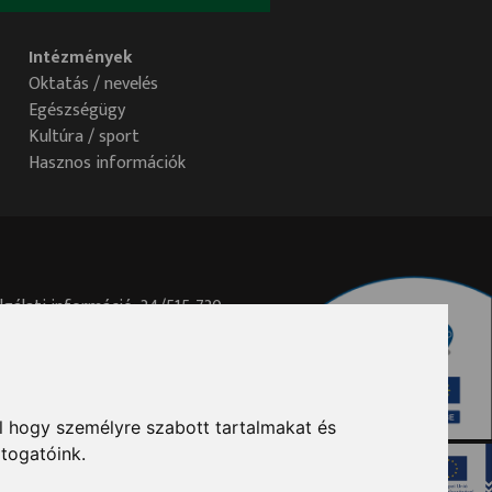
Intézmények
Oktatás / nevelés
Egészségügy
Kultúra / sport
Hasznos információk
lgálati információ: 34/515-730
elem@ph.tatabanya.hu
l hogy személyre szabott tartalmakat és
átogatóink.