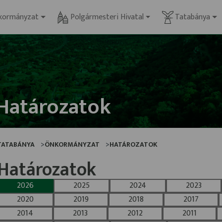
kormányzat
Polgármesteri Hivatal
Tatabánya
Határozatok
TATABÁNYA
ÖNKORMÁNYZAT
HATÁROZATOK
Határozatok
2026
2025
2024
2023
2020
2019
2018
2017
2014
2013
2012
2011