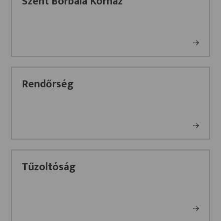
Szent Borbála Kórház
Rendőrség
Tűzoltóság