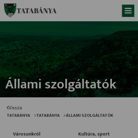
Ugrás a fő tartalomhoz
TATABÁNYA
Állami szolgáltatók
Vissza
TATABÁNYA
TATABÁNYA
ÁLLAMI SZOLGÁLTATÓK
Városunkról
Kultúra, sport