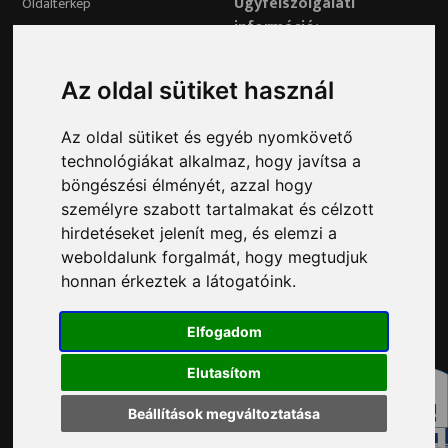
Ügyfélszolgálati
Oldaltérkép
információ:
34/515-730
Impresszum
Véleményvonal:
Az oldal sütiket használ
34/515-799
Adatvédelem
Az oldal sütiket és egyéb nyomkövető
Adatvédelmi tisztviselő elérhetősége:
technológiákat alkalmaz, hogy javítsa a
adatvedelem@ph.tatabanya.hu
böngészési élményét, azzal hogy
Minden jog fenntartva © 2026 Tatabánya
személyre szabott tartalmakat és célzott
hirdetéseket jelenít meg, és elemzi a
weboldalunk forgalmát, hogy megtudjuk
honnan érkeztek a látogatóink.
Elfogadom
Elutasítom
Beállítások megváltoztatása