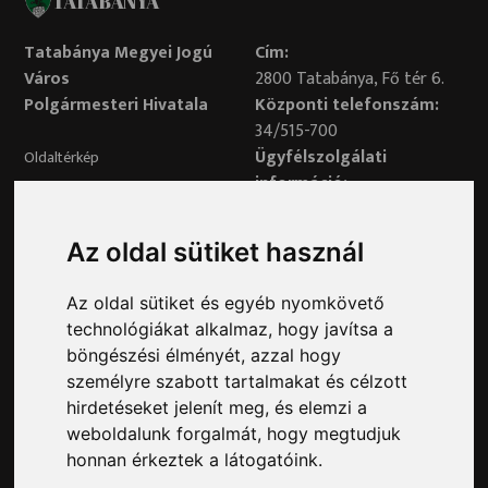
TATABÁNYA
Tatabánya Megyei Jogú
Cím:
Város
2800 Tatabánya, Fő tér 6.
Polgármesteri Hivatala
Központi telefonszám:
34/515-700
Ügyfélszolgálati
Oldaltérkép
információ:
34/515-730
Impresszum
Véleményvonal:
Az oldal sütiket használ
34/515-799
Adatvédelem
Az oldal sütiket és egyéb nyomkövető
Adatvédelmi tisztviselő elérhetősége:
technológiákat alkalmaz, hogy javítsa a
adatvedelem@ph.tatabanya.hu
böngészési élményét, azzal hogy
Minden jog fenntartva © 2026 Tatabánya
személyre szabott tartalmakat és célzott
hirdetéseket jelenít meg, és elemzi a
weboldalunk forgalmát, hogy megtudjuk
honnan érkeztek a látogatóink.