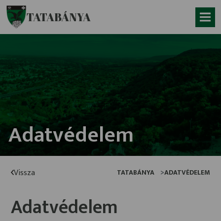
Ugrás a fő tartalomhoz
TATABÁNYA
Adatvédelem
Vissza
TATABÁNYA
ADATVÉDELEM
Adatvédelem