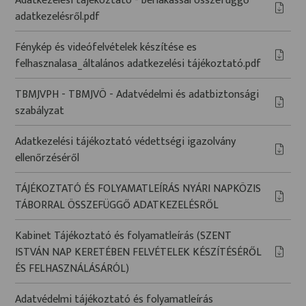
Adatkezelési tájékoztató - bérlakással összefüggő
adatkezelésről.pdf
Fénykép és videófelvételek készítése es
felhasznalasa_általános adatkezelési tájékoztató.pdf
TBMJVPH - TBMJVÖ - Adatvédelmi és adatbiztonsági
szabályzat
Adatkezelési tájékoztató védettségi igazolvány
ellenőrzéséről
TÁJÉKOZTATÓ ÉS FOLYAMATLEÍRÁS NYÁRI NAPKÖZIS
TÁBORRAL ÖSSZEFÜGGŐ ADATKEZELÉSRŐL
Kabinet Tájékoztató és folyamatleírás (SZENT
ISTVÁN NAP KERETÉBEN FELVÉTELEK KÉSZÍTÉSÉRŐL
ÉS FELHASZNÁLÁSÁRÓL)
Adatvédelmi tájékoztató és folyamatleírás