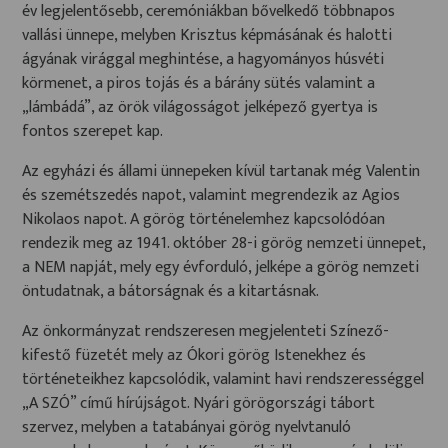
év legjelentősebb, ceremóniákban bővelkedő többnapos
vallási ünnepe, melyben Krisztus képmásának és halotti
ágyának virággal meghintése, a hagyományos húsvéti
körmenet, a piros tojás és a bárány sütés valamint a
„lámbádá”, az örök világosságot jelképező gyertya is
fontos szerepet kap.
Az egyházi és állami ünnepeken kívül tartanak még Valentin
és szemétszedés napot, valamint megrendezik az Agios
Nikolaos napot. A görög történelemhez kapcsolódóan
rendezik meg az 1941. október 28-i görög nemzeti ünnepet,
a NEM napját, mely egy évforduló, jelképe a görög nemzeti
öntudatnak, a bátorságnak és a kitartásnak.
Az önkormányzat rendszeresen megjelenteti Színező-
kifestő füzetét mely az Ókori görög Istenekhez és
történeteikhez kapcsolódik, valamint havi rendszerességgel
„A SZÓ” című hírújságot. Nyári görögországi tábort
szervez, melyben a tatabányai görög nyelvtanuló