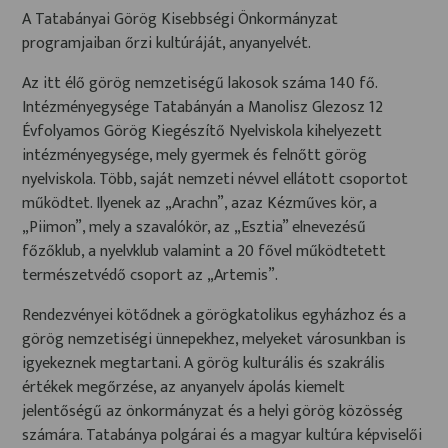
A Tatabányai Görög Kisebbségi Önkormányzat
programjaiban őrzi kultúráját, anyanyelvét.
Az itt élő görög nemzetiségű lakosok száma 140 fő.
Intézményegysége Tatabányán a Manolisz Glezosz 12
Évfolyamos Görög Kiegészítő Nyelviskola kihelyezett
intézményegysége, mely gyermek és felnőtt görög
nyelviskola. Több, saját nemzeti névvel ellátott csoportot
működtet. Ilyenek az „Arachn”, azaz Kézműves kör, a
„Piimon”, mely a szavalókör, az „Esztia” elnevezésű
főzőklub, a nyelvklub valamint a 20 fővel működtetett
természetvédő csoport az „Artemis”.
Rendezvényei kötődnek a görögkatolikus egyházhoz és a
görög nemzetiségi ünnepekhez, melyeket városunkban is
igyekeznek megtartani. A görög kulturális és szakrális
értékek megőrzése, az anyanyelv ápolás kiemelt
jelentőségű az önkormányzat és a helyi görög közösség
számára. Tatabánya polgárai és a magyar kultúra képviselői