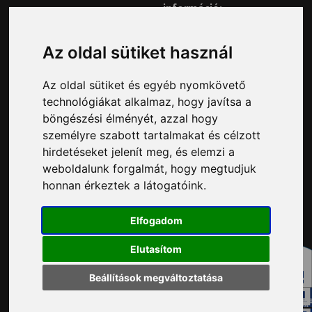
információ:
34/515-730
Impresszum
Véleményvonal:
Az oldal sütiket használ
34/515-799
Adatvédelem
Az oldal sütiket és egyéb nyomkövető
Adatvédelmi tisztviselő elérhetősége:
technológiákat alkalmaz, hogy javítsa a
adatvedelem@ph.tatabanya.hu
böngészési élményét, azzal hogy
Minden jog fenntartva © 2026 Tatabánya
személyre szabott tartalmakat és célzott
hirdetéseket jelenít meg, és elemzi a
weboldalunk forgalmát, hogy megtudjuk
honnan érkeztek a látogatóink.
Elfogadom
Elutasítom
Beállítások megváltoztatása