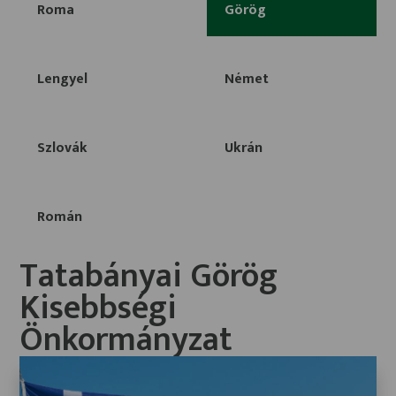
Roma
Görög
Lengyel
Német
Szlovák
Ukrán
Román
Tatabányai Görög
Kisebbségi
Önkormányzat