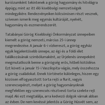
kuriózumként tekintenek a görög hagyomány és hitvilágra
éppúgy, mint az itt élő kisebbségi nemzetiségek
mindegyikére. Rendezvényeiken kölcsönösen részt vesznek,
szívesen ismerik meg egymás kultúráját, nyelvét,
hagyomány és eszmerendszerét.
Tatabányai Görög Kisebbségi Önkormányzat ünnepeiben
kiemelt a görög nemzeti, március 25-i ünnep
megrendezése. A január 6-i vízkereszt, a görög egyház
egyik legjelentősebb ünnepe, az égi és a földi élet
találkozásának szimbólumaként, az Úrjelenés ünnepeként
megmutatkozik benne a görögség erős, hitbeli kötődése.
Ezt követi a január 15-i Vaszilopita-vágás, mely összehozza
a görög családokat. Ennek története különleges, hiszen egy
közösen elfogyasztott torta rejti a flurit, vagyis
szerencsepénzt, melyet a görög hagyományoknak
megfelelően egy szerencsés résztvevő torta szelete rejt
majd. Aki ezt megtalálja, arra kedvező dolgok várnak abban
az évben. De nem kevéssé jelentős a Görög Húsvét sem, az