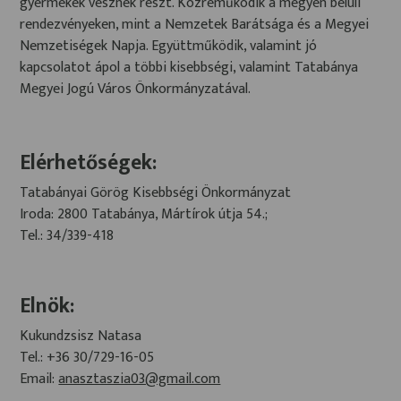
gyermekek vesznek részt. Közreműködik a megyén belüli
rendezvényeken, mint a Nemzetek Barátsága és a Megyei
Nemzetiségek Napja. Együttműködik, valamint jó
kapcsolatot ápol a többi kisebbségi, valamint Tatabánya
Megyei Jogú Város Önkormányzatával.
Elérhetőségek:
Tatabányai Görög Kisebbségi Önkormányzat
Iroda: 2800 Tatabánya, Mártírok útja 54.;
Tel.: 34/339-418
Elnök:
Kukundzsisz Natasa
Tel.: +36 30/729-16-05
Email:
anasztaszia03@gmail.com