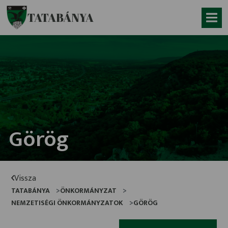
Ugrás a fő tartalomhoz
TATABÁNYA
Görög
Vissza
TATABÁNYA
ÖNKORMÁNYZAT
NEMZETISÉGI ÖNKORMÁNYZATOK
GÖRÖG