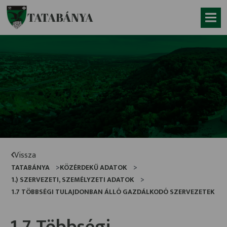
Ugrás a fő tartalomhoz
TATABÁNYA
Vissza
TATABÁNYA
KÖZÉRDEKŰ ADATOK
1.) SZERVEZETI, SZEMÉLYZETI ADATOK
1.7 TÖBBSÉGI TULAJDONBAN ÁLLÓ GAZDÁLKODÓ SZERVEZETEK