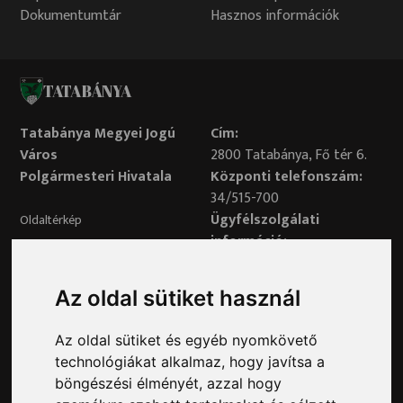
Dokumentumtár
Hasznos információk
TATABÁNYA
Tatabánya Megyei Jogú
Cím:
Város
2800 Tatabánya, Fő tér 6.
Polgármesteri Hivatala
Központi telefonszám:
34/515-700
Ügyfélszolgálati
Oldaltérkép
információ:
34/515-730
Impresszum
Véleményvonal:
Az oldal sütiket használ
34/515-799
Adatvédelem
Az oldal sütiket és egyéb nyomkövető
Adatvédelmi tisztviselő elérhetősége:
technológiákat alkalmaz, hogy javítsa a
adatvedelem@ph.tatabanya.hu
böngészési élményét, azzal hogy
Minden jog fenntartva © 2026 Tatabánya