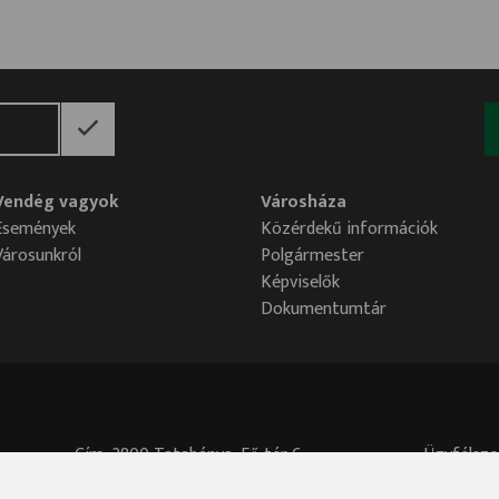
Vendég vagyok
Városháza
Események
Közérdekű információk
Városunkról
Polgármester
Képviselők
Dokumentumtár
Cím: 2800 Tatabánya, Fő tér 6.
Ügyfélszo
Központi telefonszám: 34/515-700