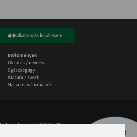
Alkalmazás letöltése
Intézmények
Oktatás / nevelés
Egészségügy
Kultúra / sport
Hasznos információk
lgálati információ: 34/515-730