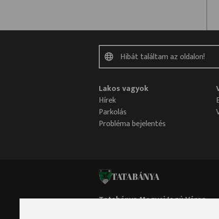
Lakos vagyok
Hírek
Parkolás
Probléma bejelentés
TATABÁNYA
Tatabánya Megyei Jogú Város
Polgármesteri Hivatala