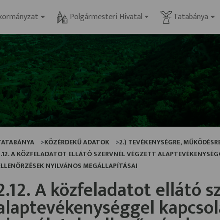
kormányzat
Polgármesteri Hivatal
Tatabánya
TATABÁNYA
KÖZÉRDEKŰ ADATOK
2.) TEVÉKENYSÉGRE, MŰKÖDÉS
2.12. A KÖZFELADATOT ELLÁTÓ SZERVNÉL VÉGZETT ALAPTEVÉKENYSÉ
ELLENŐRZÉSEK NYILVÁNOS MEGÁLLAPÍTÁSAI
2.12. A közfeladatot ellátó 
alaptevékenységgel kapcsol