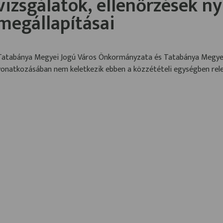
vizsgálatok, ellenőrzések ny
megállapításai
Tatabánya Megyei Jogú Város Önkormányzata és Tatabánya Megyei 
vonatkozásában nem keletkezik ebben a közzétételi egységben rel