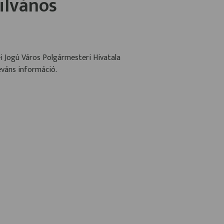
ilvános
Jogú Város Polgármesteri Hivatala
eváns információ.