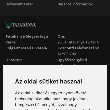
Dokumentumtár
Hasznos információk
TATABÁNYA
Tatabánya Megyei Jogú
Cím:
Város
2800 Tatabánya, Fő tér 6.
Polgármesteri Hivatala
Központi telefonszám:
34/515-700
Ügyfélszolgálati
Oldaltérkép
információ:
34/515-730
Impresszum
Véleményvonal:
Az oldal sütiket használ
34/515-799
Adatvédelem
Az oldal sütiket és egyéb nyomkövető
Adatvédelmi tisztviselő elérhetősége:
technológiákat alkalmaz, hogy javítsa a
adatvedelem@ph.tatabanya.hu
böngészési élményét, azzal hogy
Minden jog fenntartva © 2026 Tatabánya