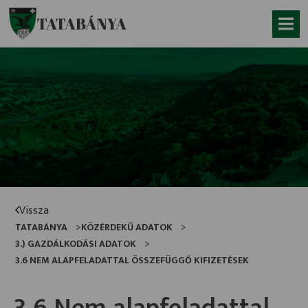
Ugrás a fő tartalomhoz
TATABÁNYA
Vissza
TATABÁNYA
KÖZÉRDEKŰ ADATOK
3.) GAZDÁLKODÁSI ADATOK
3.6 NEM ALAPFELADATTAL ÖSSZEFÜGGŐ KIFIZETÉSEK