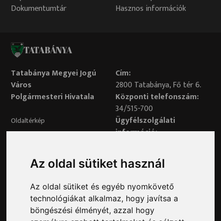
Dokumentumtár
Hasznos információk
TATABÁNYA
Tatabánya Megyei Jogú
Cím:
Város
2800 Tatabánya, Fő tér 6.
Polgármesteri Hivatala
Központi telefonszám:
34/515-700
Ügyfélszolgálati
Oldaltérkép
információ:
34/515-730
Impresszum
Véleményvonal:
Az oldal sütiket használ
34/515-799
Adatvédelem
Az oldal sütiket és egyéb nyomkövető
Adatvédelmi tisztviselő elérhetősége:
technológiákat alkalmaz, hogy javítsa a
adatvedelem@ph.tatabanya.hu
böngészési élményét, azzal hogy
Minden jog fenntartva © 2026 Tatabánya