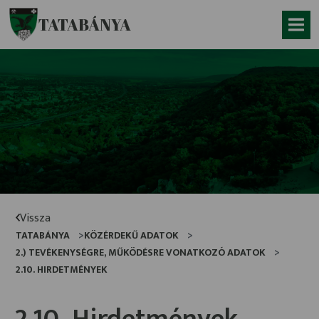
Ugrás a fő tartalomhoz
TATABÁNYA
Vissza
TATABÁNYA
KÖZÉRDEKŰ ADATOK
2.) TEVÉKENYSÉGRE, MŰKÖDÉSRE VONATKOZÓ ADATOK
2.10. HIRDETMÉNYEK