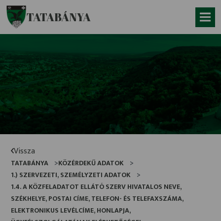
Ugrás a fő tartalomhoz
TATABÁNYA
Vissza
TATABÁNYA
KÖZÉRDEKŰ ADATOK
1.) SZERVEZETI, SZEMÉLYZETI ADATOK
1.4. A KÖZFELADATOT ELLÁTÓ SZERV HIVATALOS NEVE,
SZÉKHELYE, POSTAI CÍME, TELEFON- ÉS TELEFAXSZÁMA,
ELEKTRONIKUS LEVÉLCÍME, HONLAPJA,