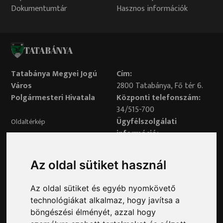
Dokumentumtár
Hasznos információk
TATABÁNYA
Tatabánya Megyei Jogú
Cím:
Város
2800 Tatabánya, Fő tér 6.
Polgármesteri Hivatala
Központi telefonszám:
34/515-700
Ügyfélszolgálati
Oldaltérkép
információ:
34/515-730
Impresszum
Véleményvonal:
Az oldal sütiket használ
34/515-799
Adatvédelem
Az oldal sütiket és egyéb nyomkövető
Adatvédelmi tisztviselő elérhetősége:
technológiákat alkalmaz, hogy javítsa a
adatvedelem@ph.tatabanya.hu
böngészési élményét, azzal hogy
Minden jog fenntartva © 2026 Tatabánya