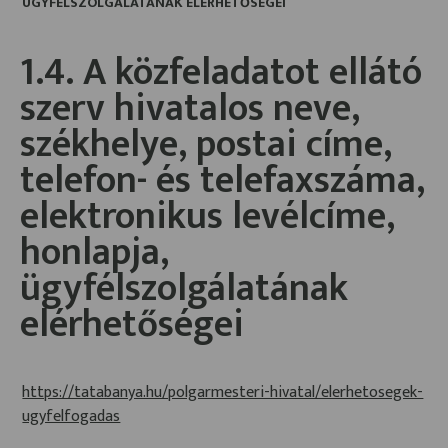
ÜGYFÉLSZOLGÁLATÁNAK ELÉRHETŐSÉGEI
1.4. A közfeladatot ellátó
szerv hivatalos neve,
székhelye, postai címe,
telefon- és telefaxszáma,
elektronikus levélcíme,
honlapja,
ügyfélszolgálatának
elérhetőségei
https://tatabanya.hu/polgarmesteri-hivatal/elerhetosegek-
ugyfelfogadas