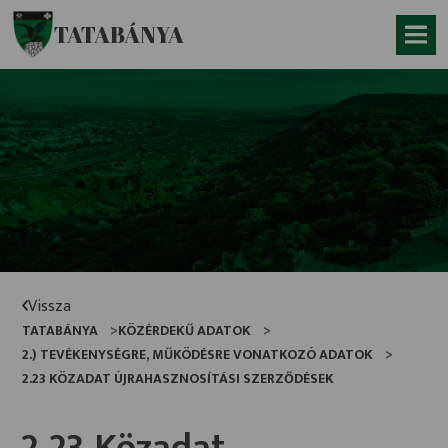
Ugrás a fő tartalomhoz
TATABÁNYA
Vissza
TATABÁNYA
KÖZÉRDEKŰ ADATOK
2.) TEVÉKENYSÉGRE, MŰKÖDÉSRE VONATKOZÓ ADATOK
2.23 KÖZADAT ÚJRAHASZNOSÍTÁSI SZERZŐDÉSEK