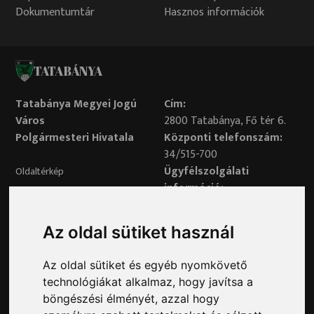
Dokumentumtár
Hasznos információk
TATABÁNYA
Tatabánya Megyei Jogú
Cím:
Város
2800 Tatabánya, Fő tér 6.
Polgármesteri Hivatala
Központi telefonszám:
34/515-700
Ügyfélszolgálati
Oldaltérkép
információ:
34/515-730
Impresszum
Véleményvonal:
Az oldal sütiket használ
34/515-799
Adatvédelem
Az oldal sütiket és egyéb nyomkövető
Adatvédelmi tisztviselő elérhetősége:
technológiákat alkalmaz, hogy javítsa a
adatvedelem@ph.tatabanya.hu
böngészési élményét, azzal hogy
Minden jog fenntartva © 2026 Tatabánya