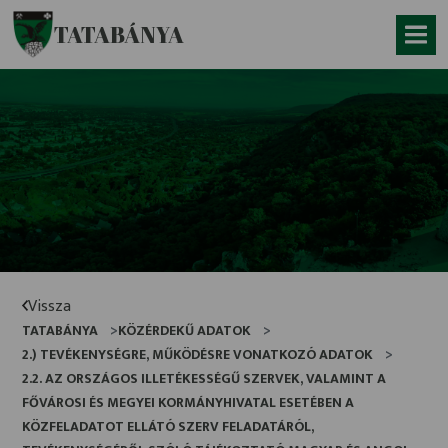
Ugrás a fő tartalomhoz
TATABÁNYA
Vissza
TATABÁNYA
KÖZÉRDEKŰ ADATOK
2.) TEVÉKENYSÉGRE, MŰKÖDÉSRE VONATKOZÓ ADATOK
2.2. AZ ORSZÁGOS ILLETÉKESSÉGŰ SZERVEK, VALAMINT A
FŐVÁROSI ÉS MEGYEI KORMÁNYHIVATAL ESETÉBEN A
KÖZFELADATOT ELLÁTÓ SZERV FELADATÁRÓL,