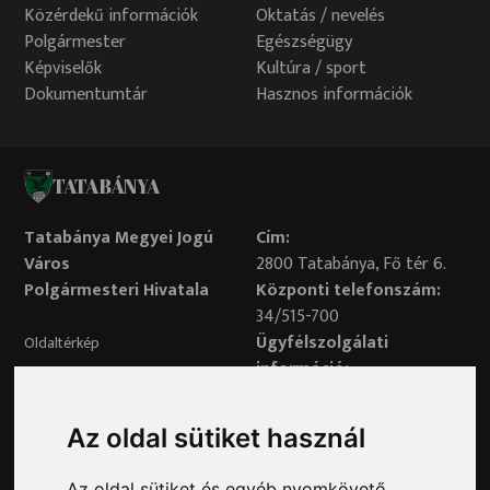
Közérdekű információk
Oktatás / nevelés
Polgármester
Egészségügy
Képviselők
Kultúra / sport
Dokumentumtár
Hasznos információk
TATABÁNYA
Tatabánya Megyei Jogú
Cím:
Város
2800 Tatabánya, Fő tér 6.
Polgármesteri Hivatala
Központi telefonszám:
34/515-700
Ügyfélszolgálati
Oldaltérkép
információ:
34/515-730
Impresszum
Véleményvonal:
Az oldal sütiket használ
34/515-799
Adatvédelem
Az oldal sütiket és egyéb nyomkövető