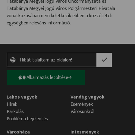
Tatabánya Megyei Jogú Város Önkormányzata és
Tatabánya Megyei Jogú Város Polgármesteri Hivatala
vonatkozásában nem keletkezik ebben a közzétételi
egységben releváns információ.
Alkalmazás letöltése
Lakos vagyok
Vendég vagyok
Hírek
Események
Parkolás
Városunkról
Probléma bejelentés
Városháza
Intézmények