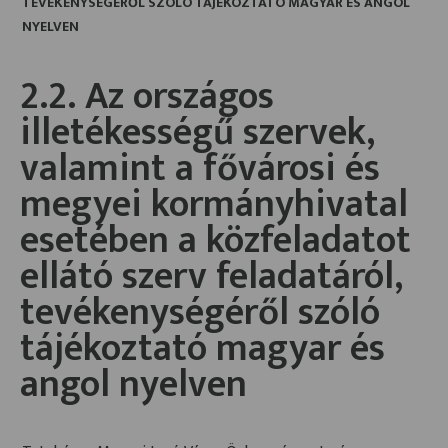
TEVÉKENYSÉGÉRŐL SZÓLÓ TÁJÉKOZTATÓ MAGYAR ÉS ANGOL
NYELVEN
2.2. Az országos
illetékességű szervek,
valamint a fővárosi és
megyei kormányhivatal
esetében a közfeladatot
ellátó szerv feladatáról,
tevékenységéről szóló
tájékoztató magyar és
angol nyelven