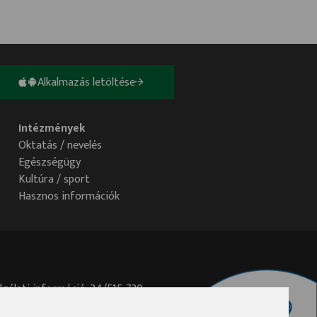
Alkalmazás letöltése
Intézmények
Oktatás / nevelés
Egészségügy
Kultúra / sport
Hasznos információk
lgálati információ: 34/515-730