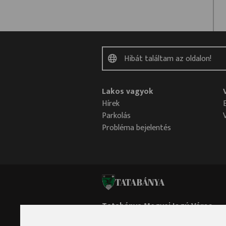
Lakos vagyok
Hírek
Parkolás
Probléma bejelentés
TATABÁNYA
Tatabánya Megyei Jogú Város
Polgármesteri Hivatala