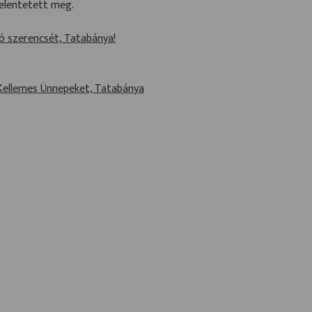
jelentetett meg.
Jó szerencsét, Tatabánya!
Kellemes Ünnepeket, Tatabánya