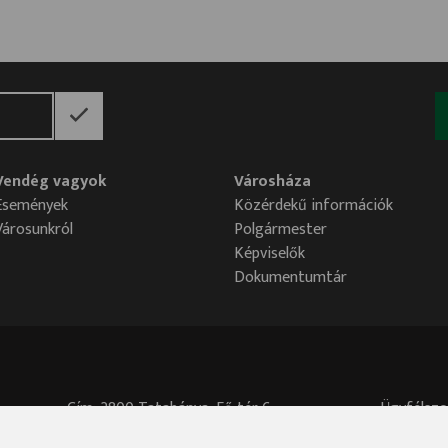
Vendég vagyok
Városháza
Események
Közérdekű információk
Városunkról
Polgármester
Képviselők
Dokumentumtár
Cím: 2800 Tatabánya, Fő tér 6.
Ügyfélszo
Központi telefonszám: 34/515-700