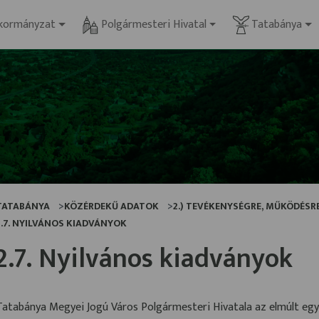
kormányzat
Polgármesteri Hivatal
Tatabánya
TATABÁNYA
KÖZÉRDEKŰ ADATOK
2.) TEVÉKENYSÉGRE, MŰKÖDÉS
2.7. NYILVÁNOS KIADVÁNYOK
2.7. Nyilvános kiadványok
Tatabánya Megyei Jogú Város Polgármesteri Hivatala az elmúlt egy