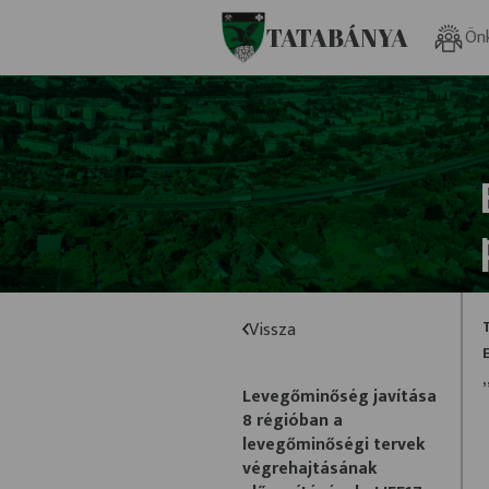
Ugrás a fő tartalomhoz
TATABÁNYA
Ön
Vissza
Levegőminőség javítása
8 régióban a
levegőminőségi tervek
végrehajtásának