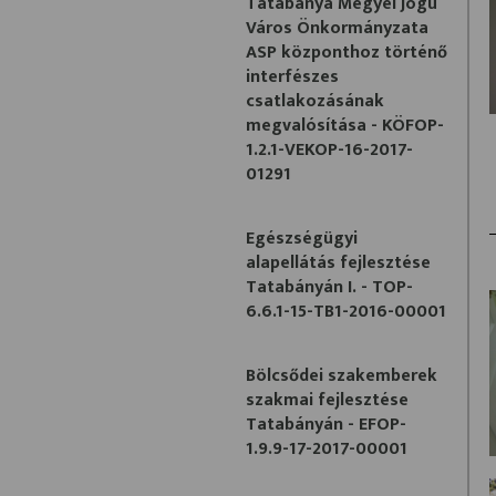
Tatabánya Megyei Jogú
Város Önkormányzata
ASP központhoz történő
interfészes
csatlakozásának
megvalósítása - KÖFOP-
1.2.1-VEKOP-16-2017-
01291
Egészségügyi
alapellátás fejlesztése
Tatabányán I. - TOP-
6.6.1-15-TB1-2016-00001
Bölcsődei szakemberek
szakmai fejlesztése
Tatabányán - EFOP-
1.9.9-17-2017-00001