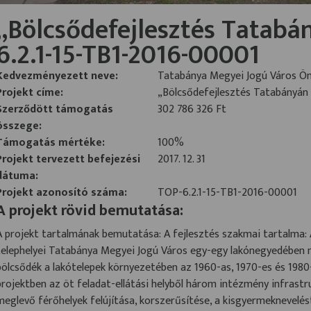
„Bölcsődefejlesztés Tatabán
6.2.1-15-TB1-2016-00001
Kedvezményezett neve:
Tatabánya Megyei Jogú Város 
Projekt címe:
„Bölcsődefejlesztés Tatabányán 
Szerződött támogatás
302 786 326 Ft
összege:
Támogatás mértéke:
100%
Projekt tervezett befejezési
2017. 12. 31
dátuma:
Projekt azonosító száma:
TOP-6.2.1-15-TB1-2016-00001
A projekt rövid bemutatása:
A projekt tartalmának bemutatása: A fejlesztés szakmai tartalma:
telephelyei Tatabánya Megyei Jogú Város egy-egy lakónegyedében ny
bölcsődék a lakótelepek környezetében az 1960-as, 1970-es és 1980-a
projektben az öt feladat-ellátási helyből három intézmény infrastru
meglevő férőhelyek felújítása, korszerűsítése, a kisgyermeknevelést