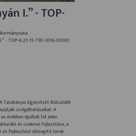
yán I.” - TOP-
Önkormányzata
I.” - TOP-6.2.1-15-TB1-2016-00001
 A Tatabányai Egyesített Bölcsődék
újtják szolgáltatásaikat. A
s években épültek fel. Jelen
kturális és szakmai fejlesztése, a
 és fejlesztést elősegítő terek