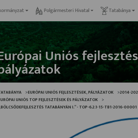
kormányzat
Polgármesteri Hivatal
Tatabánya
Európai Uniós fejlesztés
pályázatok
TATABÁNYA
EURÓPAI UNIÓS FEJLESZTÉSEK, PÁLYÁZATOK
2014-20
EURÓPAI UNIÓS TOP FEJLESZTÉSEK ÉS PÁLYÁZATOK
„BÖLCSŐDEFEJLESZTÉS TATABÁNYÁN I.” - TOP-6.2.1-15-TB1-2016-00001