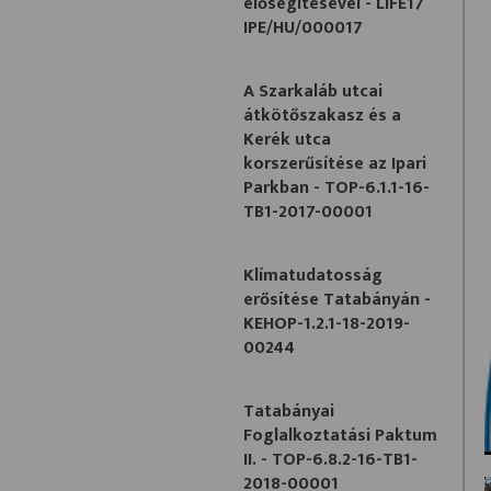
elősegítésével - LIFE17
IPE/HU/000017
A Szarkaláb utcai
átkötőszakasz és a
Kerék utca
korszerűsítése az Ipari
Parkban - TOP-6.1.1-16-
TB1-2017-00001
Klímatudatosság
erősítése Tatabányán -
KEHOP-1.2.1-18-2019-
00244
Tatabányai
Foglalkoztatási Paktum
II. - TOP-6.8.2-16-TB1-
2018-00001