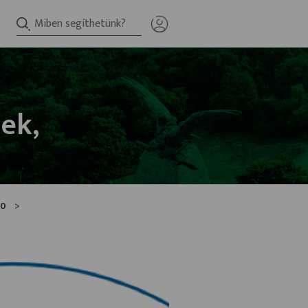
ek,
20