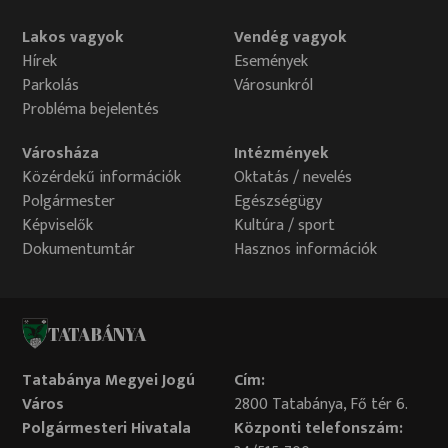
tervezett befejezési dátuma: 2018.12.31. A projekttel
kapcsolatos további információ: Tatabánya Megyei
Lakos vagyok
Vendég vagyok
Jogú Város Önkormányzatának Gazdaságfejlesztő
Hírek
Események
Szervezete Nonprofit Kft, 2800, Tatabánya, Szent
Parkolás
Városunkról
Borbála út 1, Tel./Fax: +36-34/785-580, 34/785-919,
Probléma bejelentés
gfsz@gfsz.hu
Városháza
Intézmények
Közérdekű információk
Oktatás / nevelés
Polgármester
Egészségügy
Képviselők
Kultúra / sport
Dokumentumtár
Hasznos információk
TATABÁNYA
Tatabánya Megyei Jogú
Cím:
Város
2800 Tatabánya, Fő tér 6.
Polgármesteri Hivatala
Központi telefonszám: