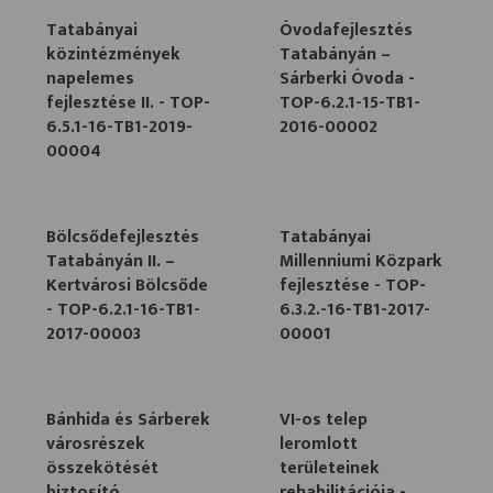
Tatabányai
Óvodafejlesztés
közintézmények
Tatabányán –
napelemes
Sárberki Óvoda -
fejlesztése II. - TOP-
TOP-6.2.1-15-TB1-
6.5.1-16-TB1-2019-
2016-00002
00004
Bölcsődefejlesztés
Tatabányai
Tatabányán II. –
Millenniumi Közpark
Kertvárosi Bölcsőde
fejlesztése - TOP-
- TOP-6.2.1-16-TB1-
6.3.2.-16-TB1-2017-
2017-00003
00001
Bánhida és Sárberek
VI-os telep
városrészek
leromlott
összekötését
területeinek
biztosító
rehabilitációja -