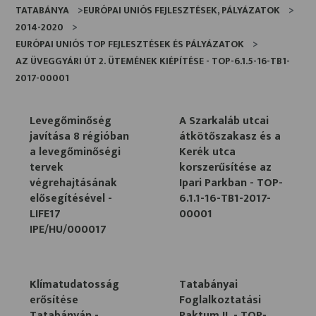
TATABÁNYA
EURÓPAI UNIÓS FEJLESZTÉSEK, PÁLYÁZATOK
2014-2020
EURÓPAI UNIÓS TOP FEJLESZTÉSEK ÉS PÁLYÁZATOK
AZ ÜVEGGYÁRI ÚT 2. ÜTEMÉNEK KIÉPÍTÉSE - TOP-6.1.5-16-TB1-
2017-00001
Levegőminőség
A Szarkaláb utcai
javítása 8 régióban
átkötőszakasz és a
a levegőminőségi
Kerék utca
tervek
korszerűsítése az
végrehajtásának
Ipari Parkban - TOP-
elősegítésével -
6.1.1-16-TB1-2017-
LIFE17
00001
IPE/HU/000017
Klímatudatosság
Tatabányai
erősítése
Foglalkoztatási
Tatabányán -
Paktum II. - TOP-