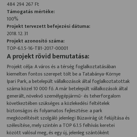
484 294 267 Ft
Támogatás mértéke:
100%
Projekt tervezett befejezési dátuma:
2018. 12. 31
Projekt azonosító száma:
TOP-6.1.5-16-TB1-2017-00001
A projekt rövid bemutatása:
Projekt célja: A város és a térség foglalkoztatásában
kiemelten fontos szerepet tölt be a Tatabánya-Környe
Ipari Park, a betelepült vállalkozások által foglalkoztatottak
száma közel 10 000 fő. A már betelepült vállalkozások által
generált, növekvő személygépjármű- és teherforgalom
következtében szükséges a közlekedési feltételek
biztonságos és folyamatos fejlesztése: a park
megközelítését szolgáló jelenlegi Búzavirág út felújítása és
szélesítése, mely szintén a TOP 6.1.5 felhívás keretei
között valósul meg, és egy új, jelenleg szántóként