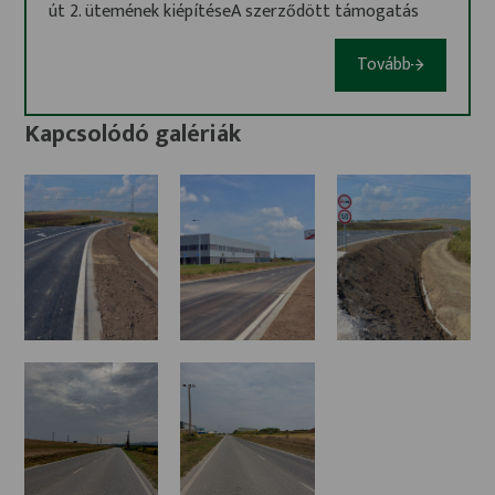
út 2. ütemének kiépítéseA szerződött támogatás
összege: 484 294 267 FtA támogatás mértéke:
100%A projekt azonosító száma: TOP-6.1.5-16-TB1-
Tovább
2017-00001Projekt célja: A város és a térség
foglalkoztatásában kiemelten fontos szerepet tölt
Kapcsolódó galériák
be a Tatabánya-Környe Ipari Park, a betelepült
vállalkozások által foglalkoztatottak száma közel 10
000 fő.A már betelepült vállalkozások által generált,
növekvő személygépjármű- és teherforgalom
következtében szükséges a közlekedési feltételek
biztonságos és folyamatos fejlesztése: a park
megközelítését szolgáló jelenlegi Búzavirág út
felújítása és szélesítése, mely szintén a TOP 6.1.5
felhívás keretei között valósult meg, és egy új,
jelenleg szántóként funkcionáló területen keresztül
egy feltáró út, az Üveggyári út folytatásának
megépítése történt meg.Az Önkormányzat fontos
feladata, hogy a dinamikusan fejlődő Parkhoz
kapcsolódó, a még Tatabánya közigazgatási