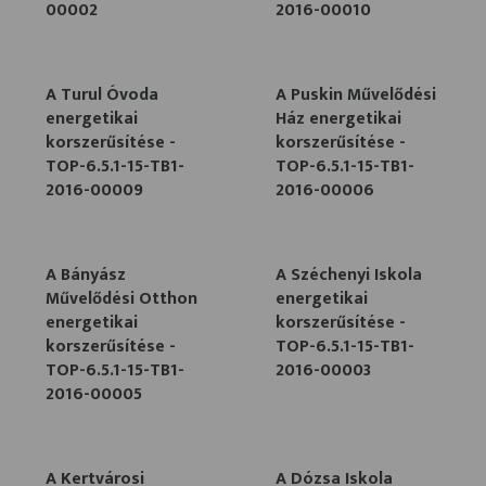
00002
2016-00010
A Turul Óvoda
A Puskin Művelődési
energetikai
Ház energetikai
korszerűsítése -
korszerűsítése -
TOP-6.5.1-15-TB1-
TOP-6.5.1-15-TB1-
2016-00009
2016-00006
A Bányász
A Széchenyi Iskola
Művelődési Otthon
energetikai
energetikai
korszerűsítése -
korszerűsítése -
TOP-6.5.1-15-TB1-
TOP-6.5.1-15-TB1-
2016-00003
2016-00005
A Kertvárosi
A Dózsa Iskola