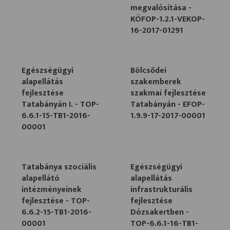
megvalósítása -
KÖFOP-1.2.1-VEKOP-
16-2017-01291
Egészségügyi
Bölcsődei
alapellátás
szakemberek
fejlesztése
szakmai fejlesztése
Tatabányán I. - TOP-
Tatabányán - EFOP-
6.6.1-15-TB1-2016-
1.9.9-17-2017-00001
00001
Tatabánya szociális
Egészségügyi
alapellátó
alapellátás
intézményeinek
infrastrukturális
fejlesztése - TOP-
fejlesztése
6.6.2-15-TB1-2016-
Dózsakertben -
00001
TOP-6.6.1-16-TB1-