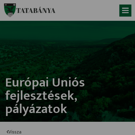
Ugrás a fő tartalomhoz
TATABÁNYA
Európai Uniós
fejlesztések,
pályázatok
Vissza