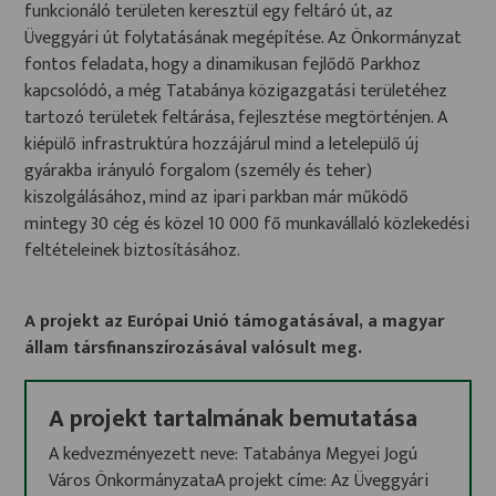
funkcionáló területen keresztül egy feltáró út, az
Üveggyári út folytatásának megépítése. Az Önkormányzat
fontos feladata, hogy a dinamikusan fejlődő Parkhoz
kapcsolódó, a még Tatabánya közigazgatási területéhez
tartozó területek feltárása, fejlesztése megtörténjen. A
kiépülő infrastruktúra hozzájárul mind a letelepülő új
gyárakba irányuló forgalom (személy és teher)
kiszolgálásához, mind az ipari parkban már működő
mintegy 30 cég és közel 10 000 fő munkavállaló közlekedési
feltételeinek biztosításához.
A projekt az Európai Unió támogatásával, a magyar
állam társfinanszírozásával valósult meg.
A projekt tartalmának bemutatása
A kedvezményezett neve: Tatabánya Megyei Jogú
Város ÖnkormányzataA projekt címe: Az Üveggyári