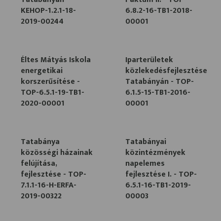
KEHOP-1.2.1-18-
6.8.2-16-TB1-2018-
2019-00244
00001
Éltes Mátyás Iskola
Iparterületek
energetikai
közlekedésfejlesztése
korszerűsítése -
Tatabányán - TOP-
TOP-6.5.1-19-TB1-
6.1.5-15-TB1-2016-
2020-00001
00001
Tatabánya
Tatabányai
közösségi házainak
közintézmények
felújítása,
napelemes
fejlesztése - TOP-
fejlesztése I. - TOP-
7.1.1-16-H-ERFA-
6.5.1-16-TB1-2019-
2019-00322
00003