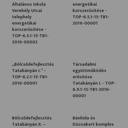
Általános Iskola
energetikai
Verebély Utcai
korszerűsítése -
telephely
TOP-6.5.1-15-TB1-
energetikai
2016-00001
korszerűsítése -
TOP-6.5.1-15-TB1-
2016-00002
„Bölcsődefejlesztés
Társadalmi
Tatabányán I.” -
együttműködés
TOP-6.2.1-15-TB1-
erősítése
2016-00001
Tatabányán I. - TOP-
6.9.1-15-TB1-2016-
00001
Bölcsődefejlesztés
Bánhida és
Tatabányán II. –
Dózsakert komplex