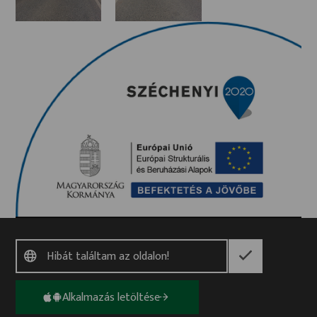
területéhez tartozó területek feltárása, fejlesztése
megtörténjen.A kiépült infrastruktúra hozzájárul
mind a letelepülő új gyárakba irányuló forgalom
(személy és teher) kiszolgálásához, mind az ipari
parkban már működő mintegy 30 cég és közel 10 000
fő munkavállaló közlekedési feltételeinek
biztosításához. Az Üveggyári út a Tatabánya-Környe
Ipari Parkba Tatabánya irányából egyetlen bevezető
út személy- és tehergépjármű forgalmát osztja meg
a két út között.Az út mintegy 1358 m hosszan vezet
keresztül a szántón, kikötése a 8135-ös számú
országos közútra vezet, melyen a csomópont
átépítése, balra kanyarodó sávos csomópont
kialakítása történt meg mintegy 295 m hosszan. Az
útról a csapadékvíz elvezetés megoldása
szikkasztóárokkal történt. Megvalósulási helyszín:
Tatabánya, 032/37, 032/40, 033/5, 034/30, 034/24,
Alkalmazás letöltése
7867/48, 7867/56, 7867/58, 7867/60 A teljes projekt