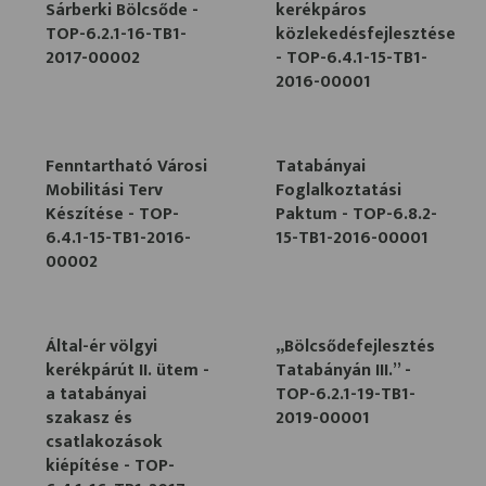
Sárberki Bölcsőde -
kerékpáros
TOP-6.2.1-16-TB1-
közlekedésfejlesztése
2017-00002
- TOP-6.4.1-15-TB1-
2016-00001
Fenntartható Városi
Tatabányai
Mobilitási Terv
Foglalkoztatási
Készítése - TOP-
Paktum - TOP-6.8.2-
6.4.1-15-TB1-2016-
15-TB1-2016-00001
00002
Által-ér völgyi
„Bölcsődefejlesztés
kerékpárút II. ütem -
Tatabányán III.” -
a tatabányai
TOP-6.2.1-19-TB1-
szakasz és
2019-00001
csatlakozások
kiépítése - TOP-