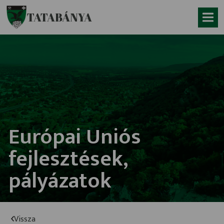
Ugrás a fő tartalomhoz
TATABÁNYA
Európai Uniós
fejlesztések,
pályázatok
Vissza