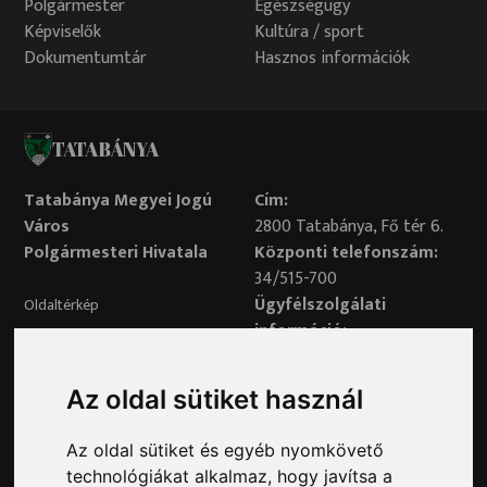
Polgármester
Egészségügy
Képviselők
Kultúra / sport
Dokumentumtár
Hasznos információk
TATABÁNYA
Tatabánya Megyei Jogú
Cím:
Város
2800 Tatabánya, Fő tér 6.
Polgármesteri Hivatala
Központi telefonszám:
34/515-700
Ügyfélszolgálati
Oldaltérkép
információ:
34/515-730
Impresszum
Véleményvonal:
Az oldal sütiket használ
34/515-799
Adatvédelem
Az oldal sütiket és egyéb nyomkövető
Adatvédelmi tisztviselő elérhetősége:
technológiákat alkalmaz, hogy javítsa a
adatvedelem@ph.tatabanya.hu