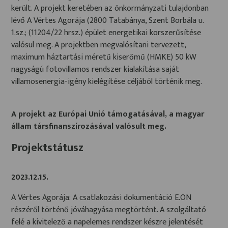
került. A projekt keretében az önkormányzati tulajdonban
lévő A Vértes Agorája (2800 Tatabánya, Szent Borbála u.
1.sz.; (11204/22 hrsz.) épület energetikai korszerűsítése
valósul meg. A projektben megvalósítani tervezett,
maximum háztartási méretű kiserőmű (HMKE) 50 kW
nagyságú fotovillamos rendszer kialakítása saját
villamosenergia-igény kielégítése céljából történik meg.
A projekt az Európai Unió támogatásával, a magyar
állam társfinanszírozásával valósult meg.
Projektstátusz
2023.12.15.
A Vértes Agorája: A csatlakozási dokumentáció E.ON
részéről történő jóváhagyása megtörtént. A szolgáltató
felé a kivitelező a napelemes rendszer készre jelentését