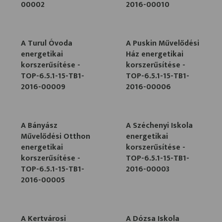
00002
2016-00010
A Turul Óvoda
A Puskin Művelődési
energetikai
Ház energetikai
korszerűsítése -
korszerűsítése -
TOP-6.5.1-15-TB1-
TOP-6.5.1-15-TB1-
2016-00009
2016-00006
A Bányász
A Széchenyi Iskola
Művelődési Otthon
energetikai
energetikai
korszerűsítése -
korszerűsítése -
TOP-6.5.1-15-TB1-
TOP-6.5.1-15-TB1-
2016-00003
2016-00005
A Kertvárosi
A Dózsa Iskola