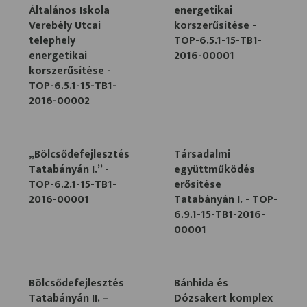
Általános Iskola
energetikai
Verebély Utcai
korszerűsítése -
telephely
TOP-6.5.1-15-TB1-
energetikai
2016-00001
korszerűsítése -
TOP-6.5.1-15-TB1-
2016-00002
„Bölcsődefejlesztés
Társadalmi
Tatabányán I.” -
együttműködés
TOP-6.2.1-15-TB1-
erősítése
2016-00001
Tatabányán I. - TOP-
6.9.1-15-TB1-2016-
00001
Bölcsődefejlesztés
Bánhida és
Tatabányán II. –
Dózsakert komplex