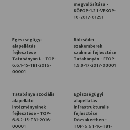
megvalósítása -
KÖFOP-1.2.1-VEKOP-
16-2017-01291
Egészségügyi
Bölcsődei
alapellátás
szakemberek
fejlesztése
szakmai fejlesztése
Tatabányán I. - TOP-
Tatabányán - EFOP-
6.6.1-15-TB1-2016-
1.9.9-17-2017-00001
00001
Tatabánya szociális
Egészségügyi
alapellátó
alapellátás
intézményeinek
infrastrukturális
fejlesztése - TOP-
fejlesztése
6.6.2-15-TB1-2016-
Dózsakertben -
00001
TOP-6.6.1-16-TB1-