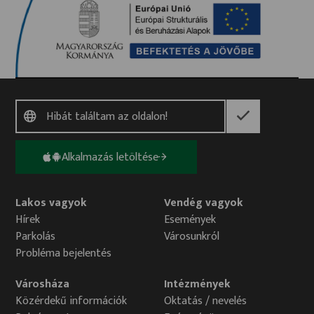
mennyiségű megújuló elektromos energia
előállítására képes, amely jelentősen hozzájárul a
országosan mért üvegházhatású gázok
kibocsájtásának csökkentéséhez. A projekt az
Európai Unió támogatásával, az Európai Regionális
Fejlesztési Alap társfinanszírozásával, a Széchenyi
2020 program keretében valósul meg.A teljes projekt
tervezett befejezési dátuma: 2023.12.15.Záró
sajtóközleményA projektről bővebben Tatabánya
Megyei Jogú Város Polgármesteri Hivatala –
Alkalmazás letöltése
Stratégiai és Monitoring Iroda(telefon: 34/515-700
314-es mellék; e-mail: strategiaiiroda@tatabanya.hu)
Lakos vagyok
Vendég vagyok
Hírek
Események
Parkolás
Városunkról
Probléma bejelentés
Városháza
Intézmények
Közérdekű információk
Oktatás / nevelés