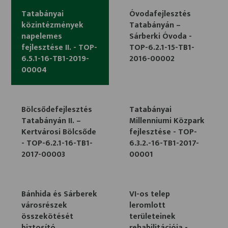
Tatabányai
Óvodafejlesztés
közintézmények
Tatabányán –
napelemes
Sárberki Óvoda -
fejlesztése II. - TOP-
TOP-6.2.1-15-TB1-
6.5.1-16-TB1-2019-
2016-00002
00004
Bölcsődefejlesztés
Tatabányai
Tatabányán II. –
Millenniumi Közpark
Kertvárosi Bölcsőde
fejlesztése - TOP-
- TOP-6.2.1-16-TB1-
6.3.2.-16-TB1-2017-
2017-00003
00001
Bánhida és Sárberek
VI-os telep
városrészek
leromlott
összekötését
területeinek
biztosító
rehabilitációja -