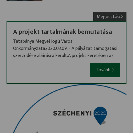
Megosztás
A projekt tartalmának bemutatása
Tatabánya Megyei Jogú Város
Önkormányzata2020.03.09. - A pályázat támogatási
szerződése aláírásra került.A projekt keretében az
önkormányzati tulajdonban lévő A Vértes Agorája
(2800 Tatabánya, Szent Borbála u. 1.sz.; (11204/22
Tovább
hrsz.) épület energetikai korszerűsítése valósul meg.
A projektben megvalósítani tervezett, maximum
háztartási méretű kiserőmű (HMKE) 50 kW
nagyságú fotovillamos rendszer kialakítása saját
villamosenergia-igény kielégítése céljából történik
meg.Az érintett épület nagy elektromos energia
fogyasztó, így a megengedett maximális kapacitású
napelemes rendszerrel számolunk, amely olyan