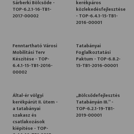
Sárberki Bölcsőde -
kerékpáros
TOP-6.2.1-16-TB1-
közlekedésfejlesztése
2017-00002
- TOP-6.4.1-15-TB1-
2016-00001
Fenntartható Városi
Tatabányai
Mobilitási Terv
Foglalkoztatási
Készítése - TOP-
Paktum - TOP-6.8.2-
6.4.1-15-TB1-2016-
15-TB1-2016-00001
00002
Által-ér völgyi
„Bölcsődefejlesztés
kerékpárút II. ütem -
Tatabányán III.” -
a tatabányai
TOP-6.2.1-19-TB1-
szakasz és
2019-00001
csatlakozások
kiépítése - TOP-