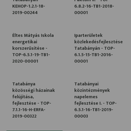
KEHOP-1.2.1-18-
6.8.2-16-TB1-2018-
2019-00244
00001
Éltes Mátyás Iskola
Iparterületek
energetikai
közlekedésfejlesztése
korszerűsítése -
Tatabányán - TOP-
TOP-6.5.1-19-TB1-
6.1.5-15-TB1-2016-
2020-00001
00001
Tatabánya
Tatabányai
közösségi házainak
közintézmények
felújítása,
napelemes
fejlesztése - TOP-
fejlesztése I. - TOP-
7.1.1-16-H-ERFA-
6.5.1-16-TB1-2019-
2019-00322
00003