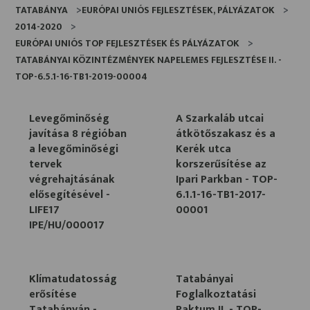
TATABÁNYA
EURÓPAI UNIÓS FEJLESZTÉSEK, PÁLYÁZATOK
2014-2020
EURÓPAI UNIÓS TOP FEJLESZTÉSEK ÉS PÁLYÁZATOK
TATABÁNYAI KÖZINTÉZMÉNYEK NAPELEMES FEJLESZTÉSE II. -
TOP-6.5.1-16-TB1-2019-00004
Levegőminőség
A Szarkaláb utcai
javítása 8 régióban
átkötőszakasz és a
a levegőminőségi
Kerék utca
tervek
korszerűsítése az
végrehajtásának
Ipari Parkban - TOP-
elősegítésével -
6.1.1-16-TB1-2017-
LIFE17
00001
IPE/HU/000017
Klímatudatosság
Tatabányai
erősítése
Foglalkoztatási
Tatabányán -
Paktum II. - TOP-