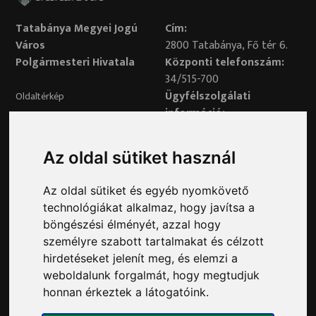
Tatabánya Megyei Jogú
Cím:
Város
2800 Tatabánya, Fő tér 6.
Polgármesteri Hivatala
Központi telefonszám:
34/515-700
Ügyfélszolgálati
Oldaltérkép
információ:
34/515-730
Impresszum
Véleményvonal:
Az oldal sütiket használ
34/515-799
Adatvédelem
Az oldal sütiket és egyéb nyomkövető
Adatvédelmi tisztviselő elérhetősége:
technológiákat alkalmaz, hogy javítsa a
adatvedelem@ph.tatabanya.hu
böngészési élményét, azzal hogy
Minden jog fenntartva © 2026 Tatabánya
személyre szabott tartalmakat és célzott
hirdetéseket jelenít meg, és elemzi a
weboldalunk forgalmát, hogy megtudjuk
honnan érkeztek a látogatóink.