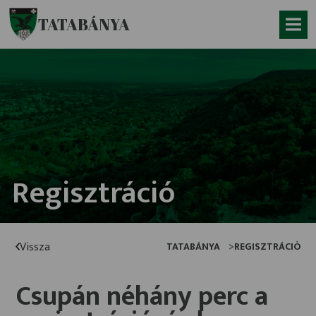
Ugrás a fő tartalomhoz
TATABÁNYA
Regisztráció
Vissza
TATABÁNYA
REGISZTRÁCIÓ
Csupán néhány perc a