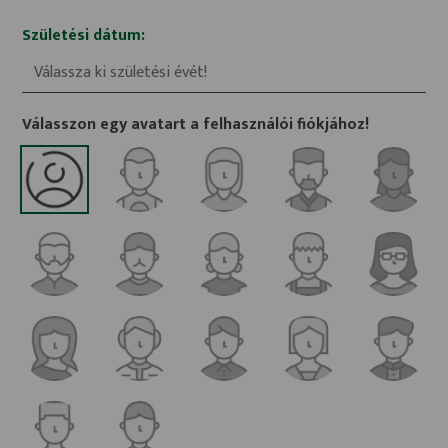
Születési dátum:
Válassza ki születési évét!
Válasszon egy avatart a felhasználói fiókjához!