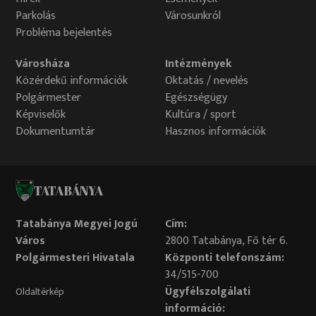
Parkolás
Városunkról
Probléma bejelentés
Városháza
Intézmények
Közérdekű információk
Oktatás / nevelés
Polgármester
Egészségügy
Képviselők
Kultúra / sport
Dokumentumtár
Hasznos információk
TATABÁNYA
Tatabánya Megyei Jogú
Cím:
Város
2800 Tatabánya, Fő tér 6.
Polgármesteri Hivatala
Központi telefonszám:
34/515-700
Ügyfélszolgálati
Oldaltérkép
információ: