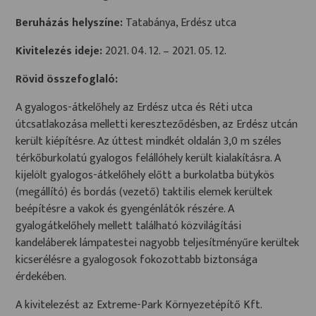
Beruházás helyszíne:
Tatabánya, Erdész utca
Kivitelezés ideje:
2021. 04. 12. – 2021. 05. 12.
Rövid összefoglaló:
A gyalogos-átkelőhely az Erdész utca és Réti utca
útcsatlakozása melletti kereszteződésben, az Erdész utcán
került kiépítésre. Az úttest mindkét oldalán 3,0 m széles
térkőburkolatú gyalogos felállóhely került kialakításra. A
kijelölt gyalogos-átkelőhely előtt a burkolatba bütykös
(megállító) és bordás (vezető) taktilis elemek kerültek
beépítésre a vakok és gyengénlátók részére. A
gyalogátkelőhely mellett található közvilágítási
kandeláberek lámpatestei nagyobb teljesítményűre kerültek
kicserélésre a gyalogosok fokozottabb biztonsága
érdekében.
A kivitelezést az Extreme-Park Környezetépítő Kft.