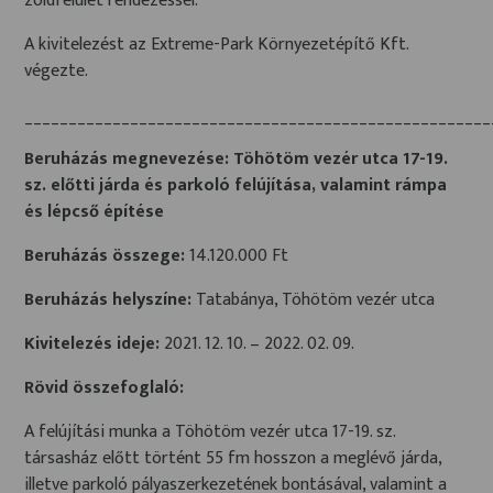
zöldfelület rendezéssel.
A kivitelezést az Extreme-Park Környezetépítő Kft.
végezte.
_____________________________________________________
Beruházás megnevezése: Töhötöm vezér utca 17-19.
sz. előtti járda és parkoló felújítása, valamint rámpa
és lépcső építése
Beruházás összege:
14.120.000 Ft
Beruházás helyszíne:
Tatabánya, Töhötöm vezér utca
Kivitelezés ideje:
2021. 12. 10. – 2022. 02. 09.
Rövid összefoglaló:
A felújítási munka a Töhötöm vezér utca 17-19. sz.
társasház előtt történt 55 fm hosszon a meglévő járda,
illetve parkoló pályaszerkezetének bontásával, valamint a