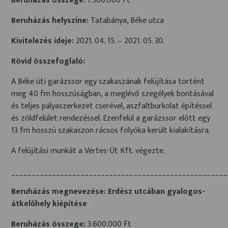
Beruházás összege:
7.300.000 Ft
Beruházás helyszíne:
Tatabánya, Béke utca
Kivitelezés ideje:
2021. 04. 15. – 2021. 05. 30.
Rövid összefoglaló:
A Béke úti garázssor egy szakaszának felújítása történt
meg 40 fm hosszúságban, a meglévő szegélyek bontásával
és teljes pályaszerkezet cserével, aszfaltburkolat építéssel
és zöldfelület rendezéssel. Ezenfelül a garázssor előtt egy
13 fm hosszú szakaszon rácsos folyóka került kialakításra.
A felújítási munkát a Vértes-Út Kft. végezte.
_____________________________________________________
Beruházás megnevezése: Erdész utcában gyalogos-
átkelőhely kiépítése
Beruházás összege:
3.600.000 Ft