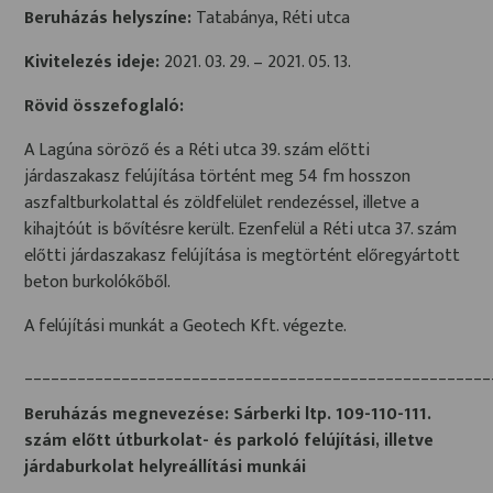
Beruházás helyszíne:
Tatabánya, Réti utca
Kivitelezés ideje:
2021. 03. 29. – 2021. 05. 13.
Rövid összefoglaló:
A Lagúna söröző és a Réti utca 39. szám előtti
járdaszakasz felújítása történt meg 54 fm hosszon
aszfaltburkolattal és zöldfelület rendezéssel, illetve a
kihajtóút is bővítésre került. Ezenfelül a Réti utca 37. szám
előtti járdaszakasz felújítása is megtörtént előregyártott
beton burkolókőből.
A felújítási munkát a Geotech Kft. végezte.
_____________________________________________________
Beruházás megnevezése:
Sárberki ltp. 109-110-111.
szám előtt útburkolat- és parkoló felújítási, illetve
járdaburkolat helyreállítási munkái