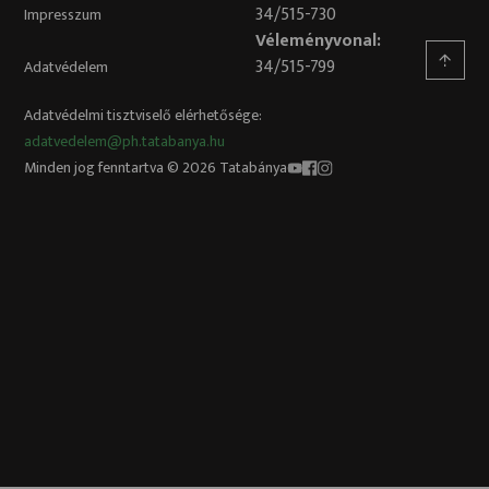
34/515-730
Impresszum
Véleményvonal:
34/515-799
Adatvédelem
Adatvédelmi tisztviselő elérhetősége:
adatvedelem@ph.tatabanya.hu
Minden jog fenntartva © 2026 Tatabánya