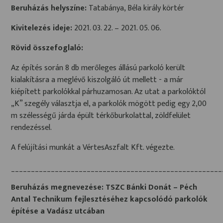
Beruházás helyszíne:
Tatabánya, Béla király körtér
Kivitelezés ideje:
2021. 03. 22. – 2021. 05. 06.
Rövid összefoglaló:
Az építés során 8 db merőleges állású parkoló került
kialakításra a meglévő kiszolgáló út mellett - a már
kiépített parkolókkal párhuzamosan. Az utat a parkolóktól
„K” szegély választja el, a parkolók mögött pedig egy 2,00
m szélességű járda épült térkőburkolattal, zöldfelület
rendezéssel.
A felújítási munkát a VértesAszfalt Kft. végezte.
_____________________________________________________
Beruházás megnevezése: TSZC Bánki Donát – Péch
Antal Technikum fejlesztéséhez kapcsolódó parkolók
építése a Vadász utcában