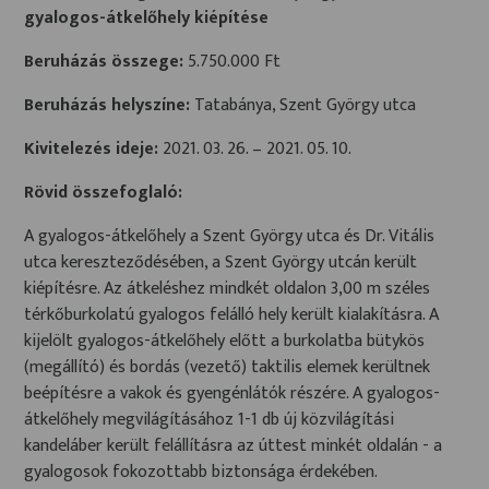
gyalogos-átkelőhely kiépítése
Beruházás összege:
5.750.000 Ft
Beruházás helyszíne:
Tatabánya, Szent György utca
Kivitelezés ideje:
2021. 03. 26. – 2021. 05. 10.
Rövid összefoglaló:
A gyalogos-átkelőhely a Szent György utca és Dr. Vitális
utca kereszteződésében, a Szent György utcán került
kiépítésre. Az átkeléshez mindkét oldalon 3,00 m széles
térkőburkolatú gyalogos felálló hely került kialakításra. A
kijelölt gyalogos-átkelőhely előtt a burkolatba bütykös
(megállító) és bordás (vezető) taktilis elemek kerültnek
beépítésre a vakok és gyengénlátók részére. A gyalogos-
átkelőhely megvilágításához 1-1 db új közvilágítási
kandeláber került felállításra az úttest minkét oldalán - a
gyalogosok fokozottabb biztonsága érdekében.