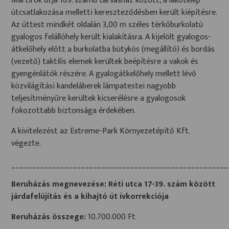
Mártírok útja 109. számú társasház között, a lakótelep
útcsatlakozása melletti kereszteződésben került kiépítésre.
Az úttest mindkét oldalán 3,00 m széles térkőburkolatú
gyalogos felállóhely került kialakításra. A kijelölt gyalogos-
átkelőhely előtt a burkolatba bütykös (megállító) és bordás
(vezető) taktilis elemek kerültek beépítésre a vakok és
gyengénlátók részére. A gyalogátkelőhely mellett lévő
közvilágítási kandeláberek lámpatestei nagyobb
teljesítményűre kerültek kicserélésre a gyalogosok
fokozottabb biztonsága érdekében.
A kivitelezést az Extreme-Park Környezetépítő Kft.
végezte.
_____________________________________________________
Beruházás megnevezése:
Réti utca 17-39. szám között
járdafelújítás és a kihajtó út ívkorrekciója
Beruházás összege:
10.700.000 Ft