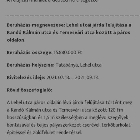
A felújítási munkát a Geotech Kft. végezte.
_____________________________________________________
Beruházás megnevezése: Lehel utcai járda felújítása a
Kandó Kálmán utca és Temesvári utca között a páros
oldalon
Beruházás összege:
15.880.000 Ft
Beruházás helyszíne:
Tatabánya, Lehel utca
Kivitelezés ideje:
2021. 07. 13. – 2021. 09. 13.
Rövid összefoglaló:
A Lehel utca páros oldalán lévő járda felújítása történt meg
a Kandó Kálmán utca és Temesvári utca között 120 fm
hosszúságban és 1,5 m szélességben a meglévő szegélyek
bontásával és teljes pályaszerkezet cserével, térkőburkolat
építéssel és zöldfelület rendezéssel.