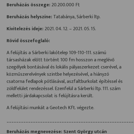
Beruházás összege:
20.200.000 Ft
Beruházás helyszíne:
Tatabánya, Sárberki ltp.
Kivitelezés ideje:
2021. 04. 12. – 2021. 05. 15.
Rövid összefoglaló:
A felújítás a Sárberki lakótelep 109-110-111. számú
társasházak előtt történt 100 fm hosszon a meglévő
szegélyek bontásával és lokális pályaszerkezet cserével, a
közműszerelvények szintbe helyezésével, a hiányzó
csatorna fedlapok pótlásával, aszfaltburkolat építéssel és
zöldfelület rendezéssel. Ezenfelül a Sárberki ltp. 111. szám
melletti járdakapcsolat is felújításra került.
A felújítási munkát a Geotech Kft. végezte.
_____________________________________________________
Beruházás megnevezése: Szent György utcán