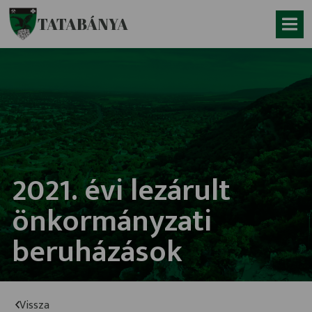
Ugrás a fő tartalomhoz
TATABÁNYA
2021. évi lezárult
önkormányzati
beruházások
Vissza