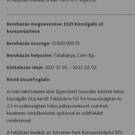
A felújítási munkát a Bau-Tech Kft. végezte.
_____________________________________________________
Beruházás megnevezése: ESZI kiszolgáló út
korszerűsítése
Beruházás összege:
15.600.000 Ft
Beruházás helyszíne:
Tatabánya, Cseri ltp.
Kivitelezés ideje:
2021. 12. 03. – 2022. 02. 02.
Rövid összefoglaló:
A Cseri lakótelepen lévő Egyesített Szociális Intézet belső
kiszolgáló útja került felújításra 132 fm hosszúságban és
2,5 m szélességben teljes pályaszerkezet cserével,
kiselemes térkőburkolat építéssel és zöldfelület
rendezéssel.
A felújítási munkát az Extreme-Park Környezetépítő Kft.