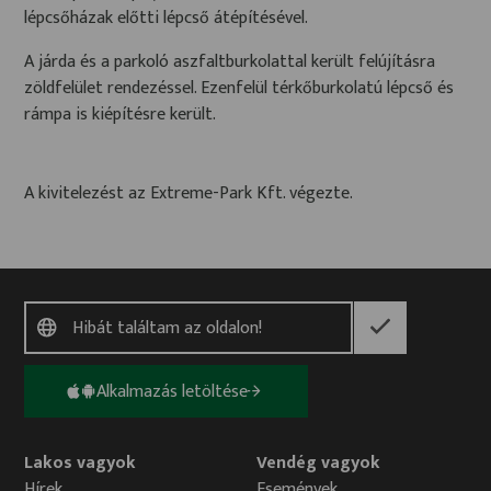
lépcsőházak előtti lépcső átépítésével.
A járda és a parkoló aszfaltburkolattal került felújításra
zöldfelület rendezéssel. Ezenfelül térkőburkolatú lépcső és
rámpa is kiépítésre került.
A kivitelezést az Extreme-Park Kft. végezte.
Alkalmazás letöltése
Lakos vagyok
Vendég vagyok
Hírek
Események