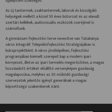
újjáépíteni szükséges.
Az új tantermek, szaktantermek, laborok és kiszolgáló
helységek mellett a közel 50 éves bútorzat és az elavult
szertári kellékek, audiovizuális eszközök cseréjével is
számoltunk.
A gimnázium fejlesztési terve nevesítve van Tatabánya
város Integrált Településfejlesztési Stratégiájában is
kulcsprojektként. A város jövőképében, fejlesztési
programjában kiemelt szerepet kap a modern ipari
környezet, illetve az ipari termelés megerősítése, a magas
hozzáadott értéket előállító versenyképes gazdaság
magalapozása, melyhez az itt működő gazdasági
szervezetek jelentős igényt generálnak a magas
képzettségű szakemberek iránt.