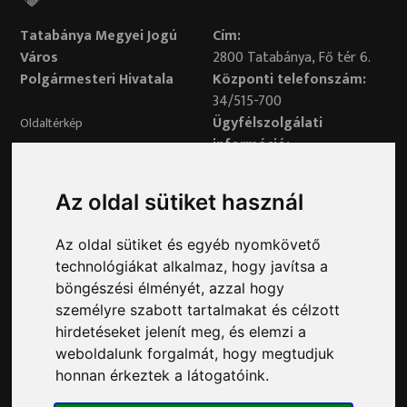
Tatabánya Megyei Jogú
Cím:
Város
2800 Tatabánya, Fő tér 6.
Polgármesteri Hivatala
Központi telefonszám:
34/515-700
Ügyfélszolgálati
Oldaltérkép
információ:
34/515-730
Impresszum
Véleményvonal:
Az oldal sütiket használ
34/515-799
Adatvédelem
Az oldal sütiket és egyéb nyomkövető
Adatvédelmi tisztviselő elérhetősége:
technológiákat alkalmaz, hogy javítsa a
adatvedelem@ph.tatabanya.hu
böngészési élményét, azzal hogy
Minden jog fenntartva © 2026 Tatabánya
személyre szabott tartalmakat és célzott
hirdetéseket jelenít meg, és elemzi a
weboldalunk forgalmát, hogy megtudjuk
honnan érkeztek a látogatóink.