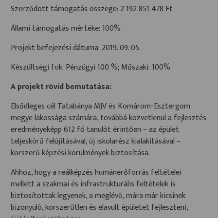
Szerződött támogatás összege: 2 192 851 478 Ft
Állami támogatás mértéke: 100%
Projekt befejezési dátuma: 2019. 09. 05.
Készültségi fok: Pénzügyi 100 %; Műszaki: 100%
A projekt rövid bemutatása:
Elsődleges cél Tatabánya MJV és Komárom-Esztergom
megye lakossága számára, továbbá közvetlenül a fejlesztés
eredményeképp 612 fő tanulót érintően − az épület
teljeskörű felújításával, új iskolarész kialakításával −
korszerű képzési körülmények biztosítása.
Ahhoz, hogy a reálképzés humánerőforrás feltételei
mellett a szakmai és infrastrukturális feltételek is
biztosítottak legyenek, a meglévő, mára már kicsinek
bizonyuló, korszerűtlen és elavult épületet fejleszteni,