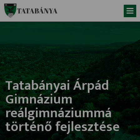
Ugrás a fő tartalomhoz
TATABÁNYA
Tatabányai Árpád
Gimnázium
reálgimnáziummá
történő fejlesztése