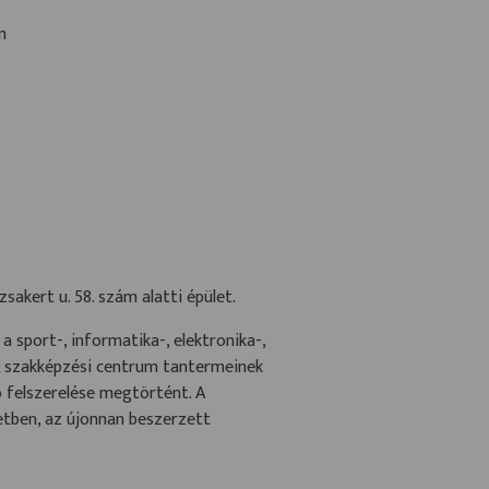
án
sakert u. 58. szám alatti épület.
 sport-, informatika-, elektronika-,
A szakképzési centrum tantermeinek
ó felszerelése megtörtént. A
letben, az újonnan beszerzett