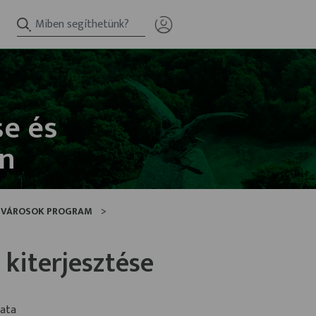
se és
án
 VÁROSOK PROGRAM
 kiterjesztése
zata