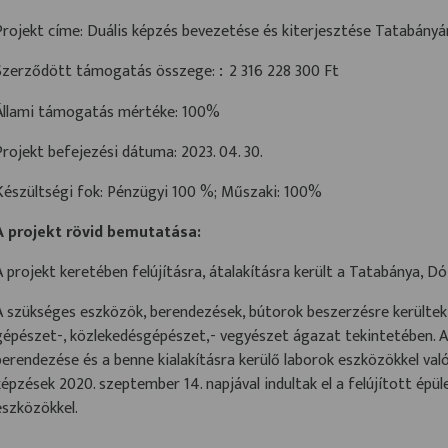
Projekt címe: Duális képzés bevezetése és kiterjesztése Tatabány
Szerződött támogatás összege:
2 316 228 300 Ft
:
Állami támogatás mértéke: 100%
Projekt befejezési dátuma: 2023. 04. 30.
Készültségi fok: Pénzügyi 100 %; Műszaki: 100%
A projekt rövid bemutatása:
A projekt keretében felújításra, átalakításra került a Tatabánya, Dóz
A szükséges eszközök, berendezések, bútorok beszerzésre kerültek a
gépészet-, közlekedésgépészet,- vegyészet ágazat tekintetében. 
berendezése és a benne kialakításra kerülő laborok eszközökkel val
képzések 2020. szeptember 14. napjával indultak el a felújított épü
eszközökkel.