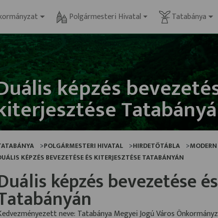
kormányzat
Polgármesteri Hivatal
Tatabánya
Duális képzés bevezeté
kiterjesztése Tatabány
TATABÁNYA
POLGÁRMESTERI HIVATAL
HIRDETŐTÁBLA
MODERN
DUÁLIS KÉPZÉS BEVEZETÉSE ÉS KITERJESZTÉSE TATABÁNYÁN
Duális képzés bevezetése és
Tatabányán
Kedvezményezett neve: Tatabánya Megyei Jogú Város Önkormány