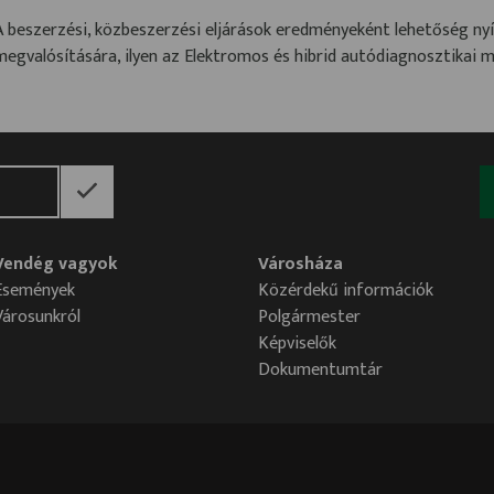
A beszerzési, közbeszerzési eljárások eredményeként lehetőség nyí
megvalósítására, ilyen az Elektromos és hibrid autódiagnosztikai mű
Vendég vagyok
Városháza
Események
Közérdekű információk
Városunkról
Polgármester
Képviselők
Dokumentumtár