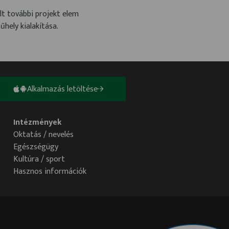
lt további projekt elem
hely kialakítása.
Alkalmazás letöltése
Intézmények
Oktatás / nevelés
Egészségügy
Kultúra / sport
Hasznos információk