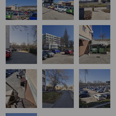
megközelíthető kereskedelmi központ kialakítására,
figyelembe véve a meglévő közlekedési
infrastruktúrát és a városi központban betöltött
szerepét. A tervezett fejlesztés célja egy korszerű,
multifunkcionális piac és vásárcsarnok létrehozása,
amely nem csupán a helyi termelők és vásárlók
igényeit elégíti ki, hanem a lakosság számára is
vonzó, kulturált vásárlási környezetet teremt. A
tervezett piac megközelíthetősége és a közlekedési
infrastruktúra fejlesztése kiemelt fontosságú a
projekt sikeressége és a piac zavartalan működése
szempontjából. A terület intermodális
csomópontként funkcionál, az autóbusz- és
vasútállomás közelségének köszönhetően, így a piac
könnyen és biztonságosan megközelíthető minden
közlekedési móddal. A jelenlegi parkolási helyzet
kaotikus és rendezetlen, ezért a projekt keretében
75 darab felszíni parkolóhely kialakítása van tervbe