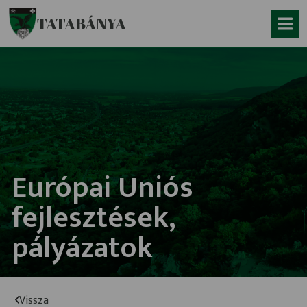
Ugrás a fő tartalomhoz
TATABÁNYA
Európai Uniós
fejlesztések,
pályázatok
Vissza