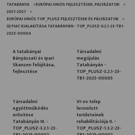
TATABÁNYA
EURÓPAI UNIÓS FEJLESZTÉSEK, PÁLYÁZATOK
2021-2027
EURÓPAI UNIÓS TOP_PLUSZ FEJLESZTÉSEK ÉS PÁLYÁZATOK
ÚJ PIAC KIALAKÍTÁSA TATABÁNYÁN - TOP_PLUSZ-6.2.1-23-TB1-
2025-00004
A tatabányai
Társadalmi
Bányászati és Ipari
megújulás
Skanzen felújítása,
Tatabányán -
fejlesztése
TOP_PLUSZ-3.2.1-23-
TB1-2025-00005
Társadalmi
VI-os telep
együttműködés
leromlott
erősítése
területeinek
Tatabányán III. -
rehabilitációja II. -
TOP_PLUSZ-3.2.1-23-
TOP_PLUSZ-1.3.2-23-
TB1-2025-00007
TB1-2025-00002