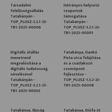
Társadalmi
Hátrányos helyzetű
felelősségvállalás
csoportok
Tatabányán -
támogatása
TOP_PLUSZ-3.2.1-23-
Tatabányán -
TB1-2025-00006
TOP_PLUSZ-3.2.1-23-
TB1-2025-00001
Digitális átállás
Tatabánya, Dankó
menetrend
Pista utca felújítása
megvalósítása a
és a csatlakozó
digitális tudatosság
csomópont
növelésével
fejlesztése -
Tatabányán -
TOP_PLUSZ-1.3.2-23-
TOP_PLUSZ-3.2.1-23-
TB1-2025-00008
TB1-2025-00003
Tatabánya, Ifjúság
Tatabánya, Diófa út