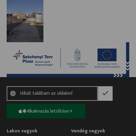
véve, beleértve 4 akadálymentes és 4 elektromos
töltőhelyet is. A gépjárművel érkezők a Jedlik Ányos
utca felől közelíthetik meg a piacot és a hozzá
tartozó parkolókat. A gyalogos és kerékpáros
forgalom főként a Konzum-vasútállomás, a Vértes
Center autóbusz-állomás és a városközpont felől
várható. A gyalogos megközelítés javítása érdekében
lépcsős kapcsolat kialakítására kerül sor a
szomszédos üzletház felőli oldalon, valamint javasolt
egy új szintbeli gyalogos átkelőhely kialakítása a
Győri úton. A kerékpárosok számára a Jedlik Ányos
utcai „piactéren” és a Győri út szintjén kültéri
kerékpártárolók kerülnek kialakításra, figyelembe
véve a MÁV által tervezett Jedlik Ányos úti
nyomvonalkorrekciót és a P+R parkolóhelyeket. A
projekt keretében a parkolóhelyek számának
Alkalmazás letöltése
növelése és a parkolási rend javítása is cél, a jelenlegi
rendezetlen és töredezett burkolatú parkoló terület
Lakos vagyok
Vendég vagyok
helyett. A felsorolt közlekedési fejlesztések célja,