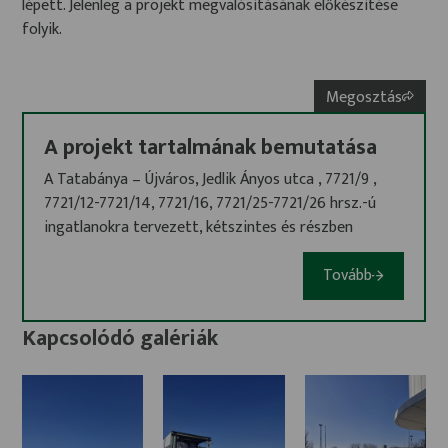
lépett. Jelenleg a projekt megvalósításának előkészítése
folyik.
Megosztás
A projekt tartalmának bemutatása
A Tatabánya – Újváros, Jedlik Ányos utca , 7721/9 ,
7721/12-7721/14, 7721/16, 7721/25-7721/26 hrsz.-ú
ingatlanokra tervezett, kétszintes és részben
könnyű szerkezetes épület, felszíni parkolókkal, azzal
a céllal jönne létre, hogy egy modern, a 21. századi
Tovább
igényeknek megfelelő, akadálymentesített piacteret
hozzon létre, amely mind a helyi lakosság, mind a
Kapcsolódó galériák
környékbeli termelők és kereskedők számára előnyös.
A tervezett fejlesztés közvetlenül érinti az Újváros
lakosságát, ám közel van a Bánhidai lakótelephez,
valamint a Dózsakerthez is. A terület elhelyezkedése
kiválóan alkalmas egy forgalmas, könnyen