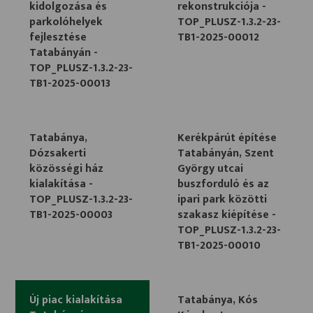
kidolgozása és
rekonstrukciója -
parkolóhelyek
TOP_PLUSZ-1.3.2-23-
fejlesztése
TB1-2025-00012
Tatabányán -
TOP_PLUSZ-1.3.2-23-
TB1-2025-00013
Tatabánya,
Kerékpárút építése
Dózsakerti
Tatabányán, Szent
közösségi ház
György utcai
kialakítása -
buszforduló és az
TOP_PLUSZ-1.3.2-23-
ipari park közötti
TB1-2025-00003
szakasz kiépítése -
TOP_PLUSZ-1.3.2-23-
TB1-2025-00010
Új piac kialakítása
Tatabánya, Kós