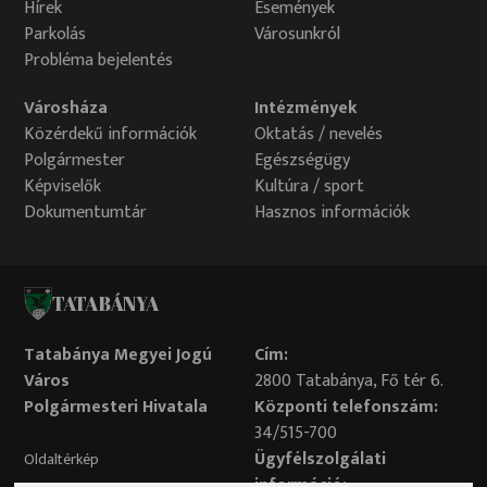
Hírek
Események
hogy a piac könnyen és biztonságosan
Parkolás
Városunkról
megközelíthető legyen minden közlekedési móddal.A
Probléma bejelentés
beruházásról a város Facebook-oldalán is
tájékozódhat, IDE KATTINTVA.
Városháza
Intézmények
Közérdekű információk
Oktatás / nevelés
Polgármester
Egészségügy
Képviselők
Kultúra / sport
Dokumentumtár
Hasznos információk
TATABÁNYA
Tatabánya Megyei Jogú
Cím:
Város
2800 Tatabánya, Fő tér 6.
Polgármesteri Hivatala
Központi telefonszám:
34/515-700
Ügyfélszolgálati
Oldaltérkép
információ: