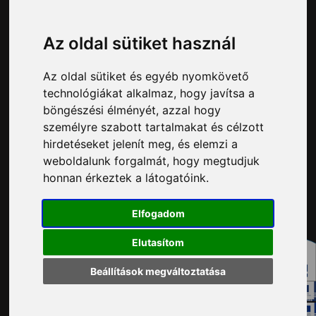
34/515-730
Impresszum
Véleményvonal:
Az oldal sütiket használ
34/515-799
Adatvédelem
Az oldal sütiket és egyéb nyomkövető
Adatvédelmi tisztviselő elérhetősége:
technológiákat alkalmaz, hogy javítsa a
adatvedelem@ph.tatabanya.hu
böngészési élményét, azzal hogy
Minden jog fenntartva © 2026 Tatabánya
személyre szabott tartalmakat és célzott
hirdetéseket jelenít meg, és elemzi a
weboldalunk forgalmát, hogy megtudjuk
honnan érkeztek a látogatóink.
Elfogadom
Elutasítom
Beállítások megváltoztatása