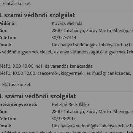
2. Ellátási körzet
3. számú védőnői szolgálat
Védőnő:
Kovács Melinda
Cím:
2800 Tatabánya, Záray Márta Pihenőpark
Telefon:
30/357-7414
Email:
tatabanya3.vedono@tatabanyakorhaz.h
A védőnő a gyermek életét, az anya várandósságától a gyermek fel
Hétfő: 8.00-10.00: női- és várandós tanácsadás
Hétfő: 10.00-12.00: csecsemő-, kisgyermek- és ifjúsági tanácsadás.
3. Ellátási körzet
4. számú védőnői szolgálat
Intézményvezető:
Hetzlné Beck Ildikó
Cím:
2800 Tatabánya, Záray Márta Pihenőpark
Telefon:
30/358-2917
Email:
tatabanya4.vedono@tatabanyakorhaz.h