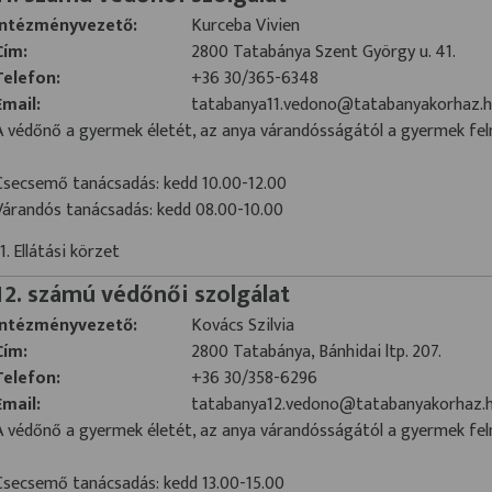
Intézményvezető:
Kurceba Vivien
Cím:
2800 Tatabánya Szent György u. 41.
Telefon:
+36 30/365-6348
Email:
tatabanya11.vedono@tatabanyakorhaz.
A védőnő a gyermek életét, az anya várandósságától a gyermek fel
Csecsemő tanácsadás: kedd 10.00-12.00
Várandós tanácsadás: kedd 08.00-10.00
11. Ellátási körzet
12. számú védőnői szolgálat
Intézményvezető:
Kovács Szilvia
Cím:
2800 Tatabánya, Bánhidai ltp. 207.
Telefon:
+36 30/358-6296
Email:
tatabanya12.vedono@tatabanyakorhaz.
A védőnő a gyermek életét, az anya várandósságától a gyermek fel
Csecsemő tanácsadás: kedd 13.00-15.00