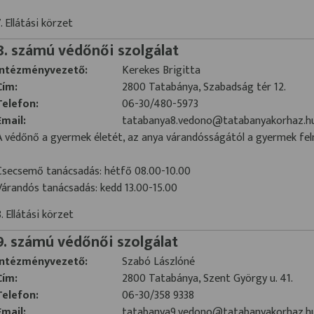
7. Ellátási körzet
8. számú védőnői szolgálat
Intézményvezető:
Kerekes Brigitta
Cím:
2800 Tatabánya, Szabadság tér 12.
Telefon:
06-30/480-5973
Email:
tatabanya8.vedono@tatabanyakorhaz.h
A védőnő a gyermek életét, az anya várandósságától a gyermek fel
Csecsemő tanácsadás: hétfő 08.00-10.00
Várandós tanácsadás: kedd 13.00-15.00
8. Ellátási körzet
9. számú védőnői szolgálat
Intézményvezető:
Szabó Lászlóné
Cím:
2800 Tatabánya, Szent György u. 41.
Telefon:
06-30/358 9338
Email:
tatabanya9.vedono@tatabanyakorhaz.h