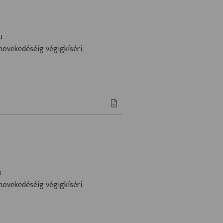
u
növekedéséig végigkíséri.
u
növekedéséig végigkíséri.