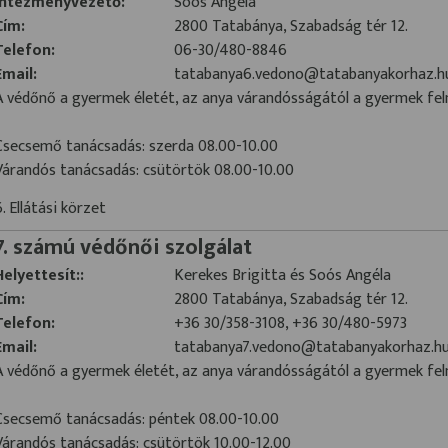
Intézményvezető:
Soós Angéla
Cím:
2800 Tatabánya, Szabadság tér 12.
Telefon:
06-30/480-8846
Email:
tatabanya6.vedono@tatabanyakorhaz.h
A védőnő a gyermek életét, az anya várandósságától a gyermek fel
Csecsemő tanácsadás: szerda 08.00-10.00
Várandós tanácsadás: csütörtök 08.00-10.00
6. Ellátási körzet
7. számú védőnői szolgálat
Helyettesít::
Kerekes Brigitta és Soós Angéla
Cím:
2800 Tatabánya, Szabadság tér 12.
Telefon:
+36 30/358-3108, +36 30/480-5973
Email:
tatabanya7.vedono@tatabanyakorhaz.h
A védőnő a gyermek életét, az anya várandósságától a gyermek fel
Csecsemő tanácsadás: péntek 08.00-10.00
Várandós tanácsadás: csütörtök 10.00-12.00