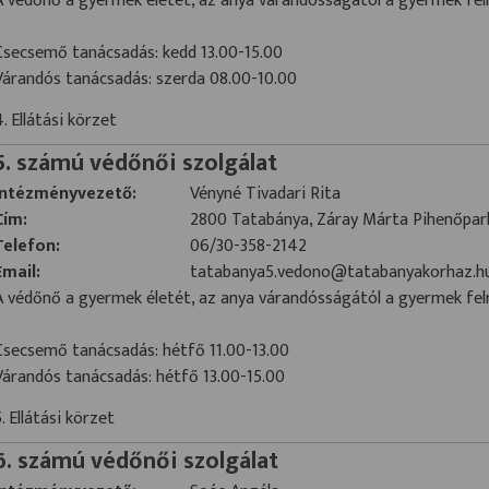
A védőnő a gyermek életét, az anya várandósságától a gyermek fel
Csecsemő tanácsadás: kedd 13.00-15.00
Várandós tanácsadás: szerda 08.00-10.00
4. Ellátási körzet
5. számú védőnői szolgálat
Intézményvezető:
Vényné Tivadari Rita
Cím:
2800 Tatabánya, Záray Márta Pihenőpark
Telefon:
06/30-358-2142
Email:
tatabanya5.vedono@tatabanyakorhaz.h
A védőnő a gyermek életét, az anya várandósságától a gyermek fel
Csecsemő tanácsadás: hétfő 11.00-13.00
Várandós tanácsadás: hétfő 13.00-15.00
5. Ellátási körzet
6. számú védőnői szolgálat