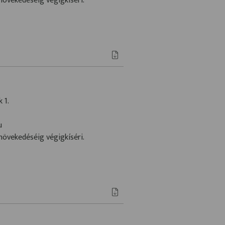
növekedéséig végigkíséri.
 1.
u
növekedéséig végigkíséri.