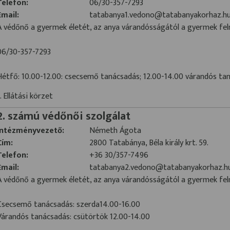
Telefon:
06/30-357-7293
Email:
tatabanya1.vedono@tatabanyakorhaz.h
A védőnő a gyermek életét, az anya várandósságától a gyermek fel
06/30-357-7293
Hétfő: 10.00-12.00: csecsemő tanácsadás; 12.00-14.00 várandós ta
1. Ellátási körzet
2. számú védőnői szolgálat
Intézményvezető:
Németh Ágota
Cím:
2800 Tatabánya, Béla király krt. 59.
Telefon:
+36 30/357-7496
Email:
tatabanya2.vedono@tatabanyakorhaz.h
A védőnő a gyermek életét, az anya várandósságától a gyermek fel
Csecsemő tanácsadás: szerda14.00-16.00
Várandós tanácsadás: csütörtök 12.00-14.00