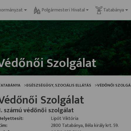
kormányzat
Polgármesteri Hivatal
Tatabánya
Védőnői Szolgálat
TATABÁNYA
EGÉSZSÉGÜGY, SZOCIÁLIS ELLÁTÁS
VÉDŐNŐI SZOLGÁ
Védőnői Szolgálat
1. számú védőnői szolgálat
Helyettesít:
Lipót Viktória
Cím:
2800 Tatabánya, Béla király krt. 59.