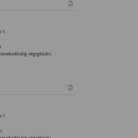
 1.
u
növekedéséig végigkíséri.
 1.
u