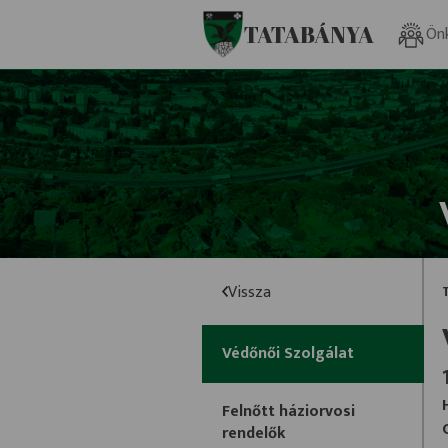
Ugrás a fő tartalomhoz
TATABÁNYA
Ön
Vissza
Védőnői Szolgálat
Felnőtt háziorvosi
rendelők