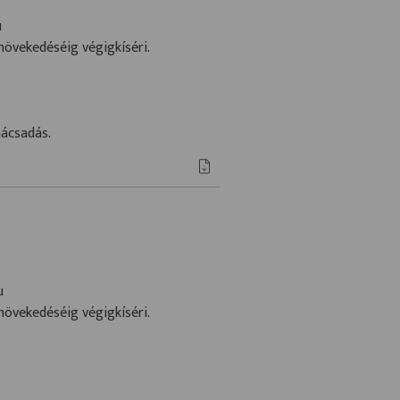
u
növekedéséig végigkíséri.
nácsadás.
u
növekedéséig végigkíséri.