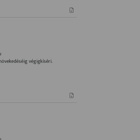
u
növekedéséig végigkíséri.
u