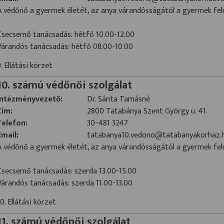
A védőnő a gyermek életét, az anya várandósságától a gyermek fel
Csecsemő tanácsadás: hétfő 10.00-12.00
Várandós tanácsadás: hétfő 08.00-10.00
9. Ellátási körzet
10. számú védőnői szolgálat
Intézményvezető:
Dr. Sánta Tamásné
Cím:
2800 Tatabánya Szent György u. 41.
Telefon:
30-481 3247
Email:
tatabanya10.vedono@tatabanyakorhaz.
A védőnő a gyermek életét, az anya várandósságától a gyermek fel
Csecsemő tanácsadás: szerda 13.00-15.00
Várandós tanácsadás: szerda 11.00-13.00
10. Ellátási körzet
11. számú védőnői szolgálat