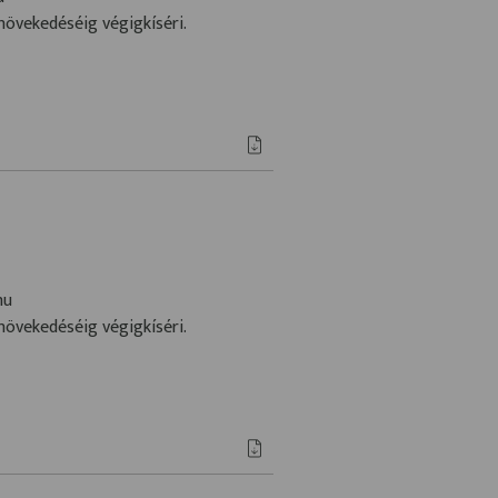
növekedéséig végigkíséri.
hu
növekedéséig végigkíséri.