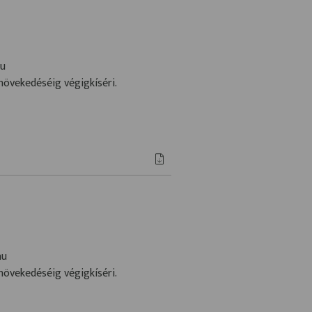
hu
növekedéséig végigkíséri.
hu
növekedéséig végigkíséri.