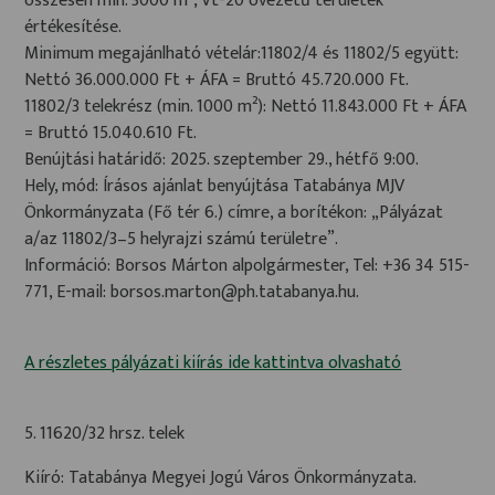
összesen min. 3000 m², Vt-20 övezetű területek
értékesítése.
Minimum megajánlható vételár:11802/4 és 11802/5 együtt:
Nettó 36.000.000 Ft + ÁFA = Bruttó 45.720.000 Ft.
11802/3 telekrész (min. 1000 m²): Nettó 11.843.000 Ft + ÁFA
= Bruttó 15.040.610 Ft.
Benújtási határidő: 2025. szeptember 29., hétfő 9:00.
Hely, mód: Írásos ajánlat benyújtása Tatabánya MJV
Önkormányzata (Fő tér 6.) címre, a borítékon: „Pályázat
a/az 11802/3–5 helyrajzi számú területre”.
Információ: Borsos Márton alpolgármester, Tel: +36 34 515-
771, E-mail: borsos.marton@ph.tatabanya.hu.
A részletes pályázati kiírás ide kattintva olvasható
5. 11620/32 hrsz. telek
Kiíró: Tatabánya Megyei Jogú Város Önkormányzata.