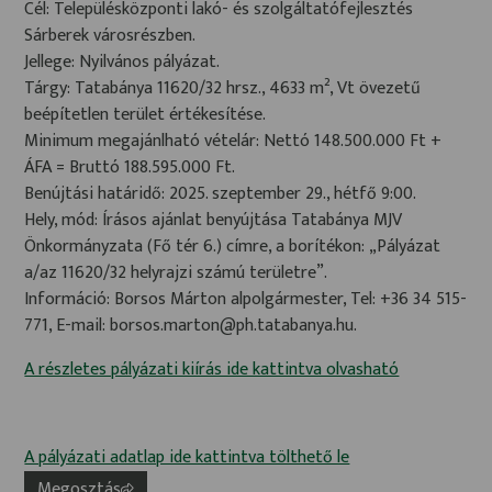
Cél: Településközponti lakó- és szolgáltatófejlesztés
Sárberek városrészben.
Jellege: Nyilvános pályázat.
Tárgy: Tatabánya 11620/32 hrsz., 4633 m², Vt övezetű
beépítetlen terület értékesítése.
Minimum megajánlható vételár: Nettó 148.500.000 Ft +
ÁFA = Bruttó 188.595.000 Ft.
Benújtási határidő: 2025. szeptember 29., hétfő 9:00.
Hely, mód: Írásos ajánlat benyújtása Tatabánya MJV
Önkormányzata (Fő tér 6.) címre, a borítékon: „Pályázat
a/az 11620/32 helyrajzi számú területre”.
Információ: Borsos Márton alpolgármester, Tel: +36 34 515-
771, E-mail: borsos.marton@ph.tatabanya.hu.
A részletes pályázati kiírás ide kattintva olvasható
A pályázati adatlap ide kattintva tölthető le
Megosztás