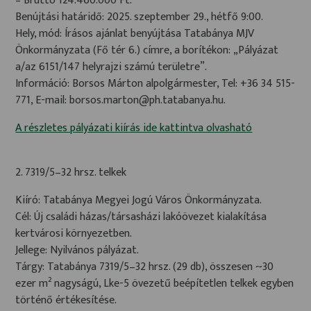
= Bruttó 124.460.000 Ft.
Benújtási határidő: 2025. szeptember 29., hétfő 9:00.
Hely, mód: Írásos ajánlat benyújtása Tatabánya MJV
Önkormányzata (Fő tér 6.) címre, a borítékon: „Pályázat
a/az 6151/147 helyrajzi számú területre”.
Információ: Borsos Márton alpolgármester, Tel: +36 34 515-
771, E-mail: borsos.marton@ph.tatabanya.hu.
A részletes pályázati kiírás ide kattintva olvasható
2. 7319/5–32 hrsz. telkek
Kiíró: Tatabánya Megyei Jogú Város Önkormányzata.
Cél: Új családi házas/társasházi lakóövezet kialakítása
kertvárosi környezetben.
Jellege: Nyilvános pályázat.
Tárgy: Tatabánya 7319/5–32 hrsz. (29 db), összesen ~30
ezer m² nagyságú, Lke-5 övezetű beépítetlen telkek egyben
történő értékesítése.