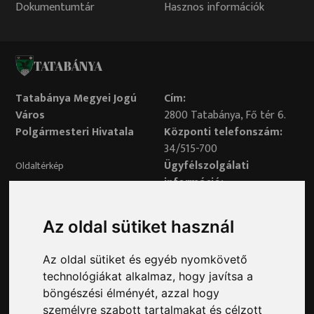
Dokumentumtár
Hasznos információk
TATABÁNYA
Tatabánya Megyei Jogú
Cím:
Város
2800 Tatabánya, Fő tér 6.
Polgármesteri Hivatala
Központi telefonszám:
34/515-700
Ügyfélszolgálati
Oldaltérkép
információ:
34/515-730
Impresszum
Véleményvonal:
Az oldal sütiket használ
34/515-799
Adatvédelem
Az oldal sütiket és egyéb nyomkövető
Adatvédelmi tisztviselő elérhetősége:
technológiákat alkalmaz, hogy javítsa a
adatvedelem@ph.tatabanya.hu
böngészési élményét, azzal hogy
Minden jog fenntartva © 2026 Tatabánya
személyre szabott tartalmakat és célzott