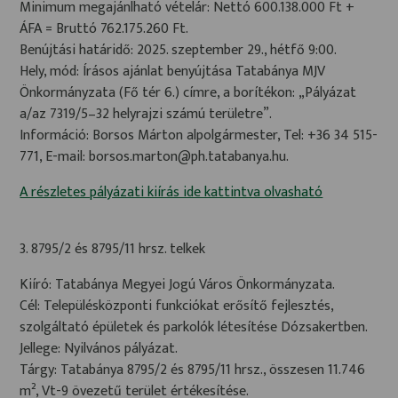
Minimum megajánlható vételár: Nettó 600.138.000 Ft +
ÁFA = Bruttó 762.175.260 Ft.
Benújtási határidő: 2025. szeptember 29., hétfő 9:00.
Hely, mód: Írásos ajánlat benyújtása Tatabánya MJV
Önkormányzata (Fő tér 6.) címre, a borítékon: „Pályázat
a/az 7319/5–32 helyrajzi számú területre”.
Információ: Borsos Márton alpolgármester, Tel: +36 34 515-
771, E-mail: borsos.marton@ph.tatabanya.hu.
A részletes pályázati kiírás ide kattintva olvasható
3. 8795/2 és 8795/11 hrsz. telkek
Kiíró: Tatabánya Megyei Jogú Város Önkormányzata.
Cél: Településközponti funkciókat erősítő fejlesztés,
szolgáltató épületek és parkolók létesítése Dózsakertben.
Jellege: Nyilvános pályázat.
Tárgy: Tatabánya 8795/2 és 8795/11 hrsz., összesen 11.746
m², Vt-9 övezetű terület értékesítése.