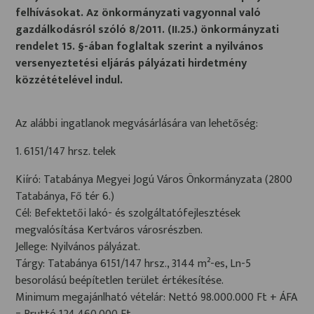
felhívásokat. Az önkormányzati vagyonnal való
gazdálkodásról szóló 8/2011. (II.25.) önkormányzati
rendelet 15. §-ában foglaltak szerint a nyilvános
versenyeztetési eljárás pályázati hirdetmény
közzétételével indul.
Az alábbi ingatlanok megvásárlására van lehetőség:
1. 6151/147 hrsz. telek
Kiíró: Tatabánya Megyei Jogú Város Önkormányzata (2800
Tatabánya, Fő tér 6.)
Cél: Befektetői lakó- és szolgáltatófejlesztések
megvalósítása Kertváros városrészben.
Jellege: Nyilvános pályázat.
Tárgy: Tatabánya 6151/147 hrsz., 3144 m²-es, Ln-5
besorolású beépítetlen terület értékesítése.
Minimum megajánlható vételár: Nettó 98.000.000 Ft + ÁFA