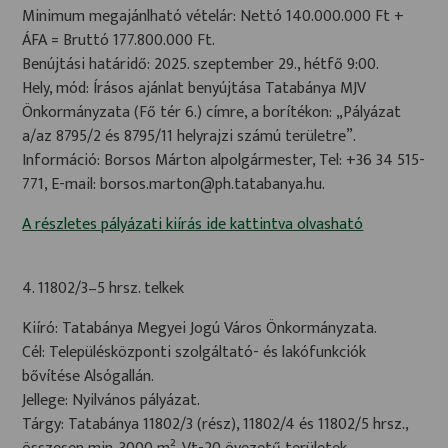
Minimum megajánlható vételár: Nettó 140.000.000 Ft +
ÁFA = Bruttó 177.800.000 Ft.
Benújtási határidő: 2025. szeptember 29., hétfő 9:00.
Hely, mód: Írásos ajánlat benyújtása Tatabánya MJV
Önkormányzata (Fő tér 6.) címre, a borítékon: „Pályázat
a/az 8795/2 és 8795/11 helyrajzi számú területre”.
Információ: Borsos Márton alpolgármester, Tel: +36 34 515-
771, E-mail: borsos.marton@ph.tatabanya.hu.
A részletes pályázati kiírás ide kattintva olvasható
4. 11802/3–5 hrsz. telkek
Kiíró: Tatabánya Megyei Jogú Város Önkormányzata.
Cél: Településközponti szolgáltató- és lakófunkciók
bővítése Alsógallán.
Jellege: Nyilvános pályázat.
Tárgy: Tatabánya 11802/3 (rész), 11802/4 és 11802/5 hrsz.,