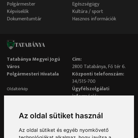
Polgármester
Egészségügy
Képviselők
Kultúra / sport
Dokumentumtár
Hasznos információk
TATABÁNYA
Tatabánya Megyei Jogú
Cím:
Város
2800 Tatabánya, Fő tér 6.
Polgármesteri Hivatala
Központi telefonszám:
34/515-700
Ügyfélszolgálati
Oldaltérkép
információ:
34/515-730
Impresszum
Véleményvonal:
Az oldal sütiket használ
34/515-799
Adatvédelem
Az oldal sütiket és egyéb nyomkövető
Adatvédelmi tisztviselő elérhetősége:
technológiákat alkalmaz, hogy javítsa a