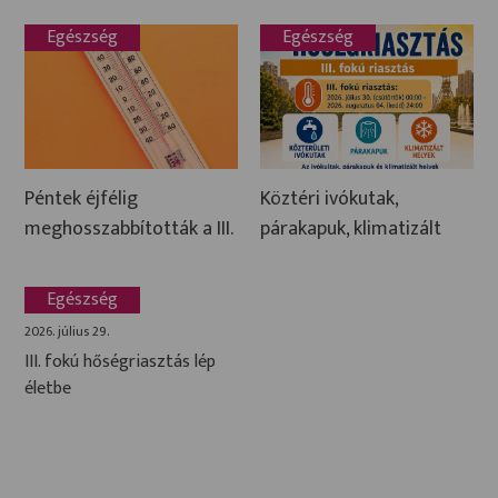
Egészség
Egészség
Péntek éjfélig
Köztéri ivókutak,
meghosszabbították a III.
párakapuk, klimatizált
fokú hőségriasztást
helyiségek Tatabányán
Egészség
2026. július 29.
III. fokú hőségriasztás lép
életbe