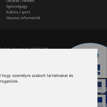
Oktatás / nevelés
Egészségügy
Kultúra / sport
Hasznos információk
lgálati információ: 34/515-730
elem@ph.tatabanya.hu
l hogy személyre szabott tartalmakat és
átogatóink.