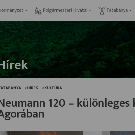
kormányzat
Polgármesteri Hivatal
Tatabánya
Hírek
TATABÁNYA
HÍREK
KULTÚRA
Neumann 120 – különleges ki
Agorában