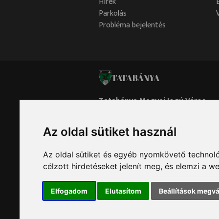
Hírek
Parkolás
Probléma bejelentés
TATABÁNYA
Tatabánya Megyei Jogú Város
Polgármesteri Hivatala
Az oldal sütiket használ
Oldaltérkép
Impresszum
Adatvédelem
Sütik
Minden jog fenntartva © 2026 Tatabánya
Az oldal sütiket és egyéb nyomkövető technoló
célzott hirdetéseket jelenít meg, és elemzi a 
Elfogadom
Elutasítom
Beállítások megvá