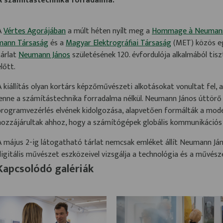
A számítástechnika forradalma.
A
Vértes Agorájában
a múlt héten nyílt meg a
Hommage à Neumann
mann Társaság
és a
Magyar Elektrográfiai Társaság
(MET) közös eg
tárlat
Neumann János
születésének 120. évfordulója alkalmából tisz
előtt.
A kiállítás olyan kortárs képzőművészeti alkotásokat vonultat fel, 
lenne a számítástechnika forradalma nélkül. Neumann János úttörő k
programvezérlés elvének kidolgozása, alapvetően formálták a moder
hozzájárultak ahhoz, hogy a számítógépek globális kommunikációs 
A május 2-ig látogatható tárlat nemcsak emléket állít Neumann J
digitális művészet eszközeivel vizsgálja a technológia és a művésze
Kapcsolódó galériák