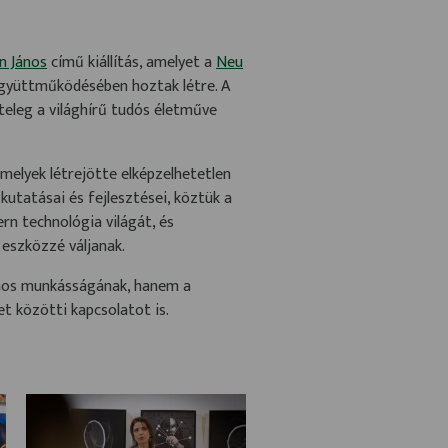
 János
című kiállítás, amelyet a
Neu
yüttműködésében hoztak létre. A
teleg a világhírű tudós életműve
amelyek létrejötte elképzelhetetlen
utatásai és fejlesztései, köztük a
n technológia világát, és
eszközzé váljanak.
ános munkásságának, hanem a
t közötti kapcsolatot is.