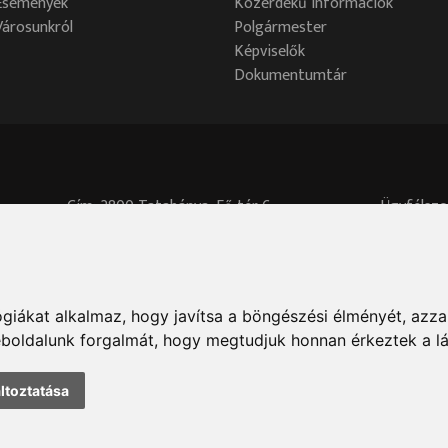
Események
Közérdekű információk
Városunkról
Polgármester
Képviselők
Dokumentumtár
Cím: 2800 Tatabánya, Fő tér 6.
Ügyfélszo
Központi telefonszám: 34/515-700
Akadálymentesítési nyilatkozat
Adatvédelmi tisztviselő elérhetősége:
adatved
giákat alkalmaz, hogy javítsa a böngészési élményét, azza
weboldalunk forgalmát, hogy megtudjuk honnan érkeztek a l
ltoztatása