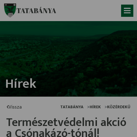
Ugrás a fő tartalomhoz
TATABÁNYA
Hírek
Vissza
TATABÁNYA
HÍREK
KÖZÉRDEKŰ
Természetvédelmi akció
a Csónakázó-tónál!