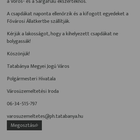
a Vörös- és a Sárgafülű ékszerteknős.
A csapdákat naponta ellenőrzik és a kifogott egyedeket a
Fővárosi Állatkertbe szállítják.
Kérjük a lakosságot, hogy a kihelyezett csapdákat ne
bolygassák!
Köszönjük!
Tatabánya Megyei Jogú Város
Polgármesteri Hivatala
Városüzemeltetési Iroda
06-34-515-797
varosuzemeltetes@ph.tatabanya.hu
Megosztás