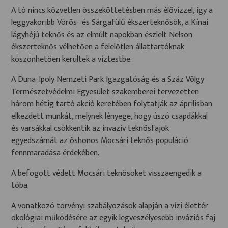
A tó nincs közvetlen összeköttetésben más élővízzel, így a
leggyakoribb Vörös- és Sárgafülű ékszerteknősök, a Kínai
lágyhéjú teknős és az elmúlt napokban észlelt Nelson
ékszerteknős vélhetően a felelőtlen állattartóknak
köszönhetően kerültek a víztestbe.
A Duna-Ipoly Nemzeti Park Igazgatóság és a Száz Völgy
Természetvédelmi Egyesület szakemberei tervezetten
három hétig tartó akció keretében folytatják az áprilisban
elkezdett munkát, melynek lényege, hogy úszó csapdákkal
és varsákkal csökkentik az invazív teknősfajok
egyedszámát az őshonos Mocsári teknős populáció
fennmaradása érdekében.
A befogott védett Mocsári teknősöket visszaengedik a
tóba.
A vonatkozó törvényi szabályozások alapján a vízi élettér
ökológiai működésére az egyik legveszélyesebb inváziós faj