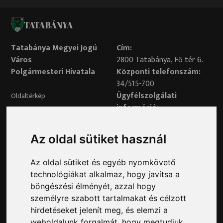
TATABÁNYA
Tatabánya Megyei Jogú
Cím:
Város
2800 Tatabánya, Fő tér 6.
Polgármesteri Hivatala
Központi telefonszám:
34/515-700
Ügyfélszolgálati
Oldaltérkép
információ:
34/515-730
Impresszum
Véleményvonal:
Az oldal sütiket használ
34/515-799
Adatvédelem
Az oldal sütiket és egyéb nyomkövető
Adatvédelmi tisztviselő elérhetősége:
technológiákat alkalmaz, hogy javítsa a
adatvedelem@ph.tatabanya.hu
böngészési élményét, azzal hogy
Minden jog fenntartva © 2026 Tatabánya
személyre szabott tartalmakat és célzott
hirdetéseket jelenít meg, és elemzi a
weboldalunk forgalmát, hogy megtudjuk