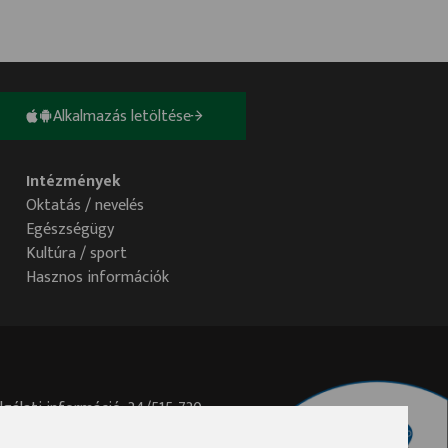
Alkalmazás letöltése
Intézmények
Oktatás / nevelés
Egészségügy
Kultúra / sport
Hasznos információk
lgálati információ: 34/515-730