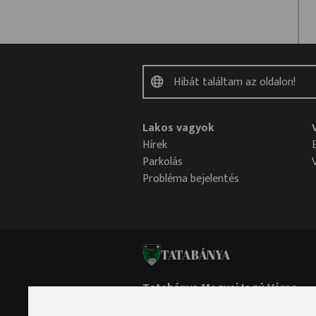
Lakos vagyok
Hírek
Parkolás
Probléma bejelentés
TATABÁNYA
Tatabánya Megyei Jogú Város
Polgármesteri Hivatala