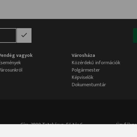
Vendég vagyok
Városháza
Események
Közérdekű információk
Városunkról
Polgármester
Képviselők
Dokumentumtár
Cím: 2800 Tatabánya, Fő tér 6.
Ügyfélszo
Központi telefonszám: 34/515-700