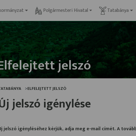
kormányzat
Polgármesteri Hivatal
Tatabánya
Elfelejtett jelszó
TATABÁNYA
ELFELEJTETT JELSZÓ
Új jelszó igénylése
Új jelszó igényléséhez kérjük, adja meg
e-mail
címét. A továb