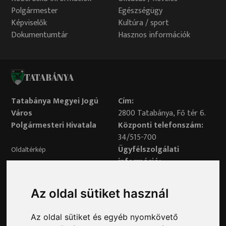
Polgármester
Egészségügy
Képviselők
Kultúra / sport
Dokumentumtár
Hasznos információk
TATABÁNYA
Tatabánya Megyei Jogú
Cím:
Város
2800 Tatabánya, Fő tér 6.
Polgármesteri Hivatala
Központi telefonszám:
34/515-700
Ügyfélszolgálati
Oldaltérkép
információ:
34/515-730
Impresszum
Véleményvonal:
Az oldal sütiket használ
34/515-799
Adatvédelem
Az oldal sütiket és egyéb nyomkövető
Adatvédelmi tisztviselő elérhetősége: