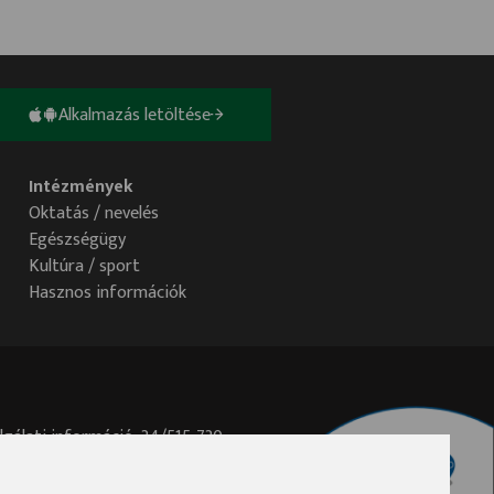
Alkalmazás letöltése
Intézmények
Oktatás / nevelés
Egészségügy
Kultúra / sport
Hasznos információk
lgálati információ: 34/515-730