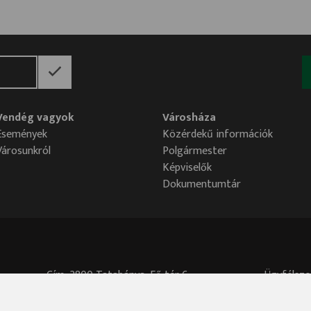
Vendég vagyok
Városháza
Események
Közérdekű információk
Városunkról
Polgármester
Képviselők
Dokumentumtár
Cím: 2800 Tatabánya, Fő tér 6.
Ügyfélszo
Központi telefonszám: 34/515-700