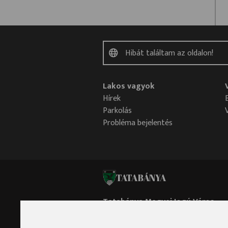
Lakos vagyok
Hírek
Parkolás
Probléma bejelentés
TATABÁNYA
Tatabánya Megyei Jogú Város
Polgármesteri Hivatala