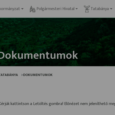
kormányzat
Polgármesteri Hivatal
Tatabánya
Dokumentumok
TATABÁNYA
DOKUMENTUMOK
Kérjük kattintson a Letöltés gombra! Előnézet nem jeleníthető m