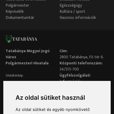
Polgármester
Egészségügy
Képviselők
Kultúra / sport
Dokumentumtár
Hasznos információk
TATABÁNYA
Tatabánya Megyei Jogú
Cím:
Város
2800 Tatabánya, Fő tér 6.
Polgármesteri Hivatala
Központi telefonszám:
34/515-700
Ügyfélszolgálati
Oldaltérkép
információ:
34/515-730
Impresszum
Véleményvonal:
Az oldal sütiket használ
34/515-799
Adatvédelem
Az oldal sütiket és egyéb nyomkövető
Adatvédelmi tisztviselő elérhetősége: